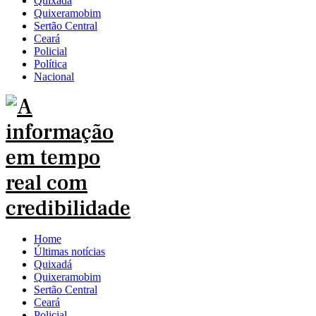
Quixadá
Quixeramobim
Sertão Central
Ceará
Policial
Política
Nacional
Home
Últimas notícias
Quixadá
Quixeramobim
Sertão Central
Ceará
Policial