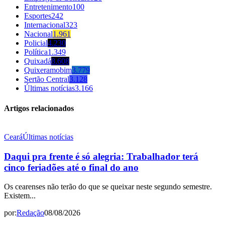
Entretenimento
100
Esportes
242
Internacional
323
Nacional
1.961
Policial
4.230
Política
1.349
Quixadá
8.608
Quixeramobim
3.779
Sertão Central
3.128
Últimas notícias
3.166
Artigos relacionados
Ceará
Últimas notícias
Daqui pra frente é só alegria: Trabalhador terá
cinco feriadões até o final do ano
Os cearenses não terão do que se queixar neste segundo semestre.
Existem...
por:
Redação
08/08/2026