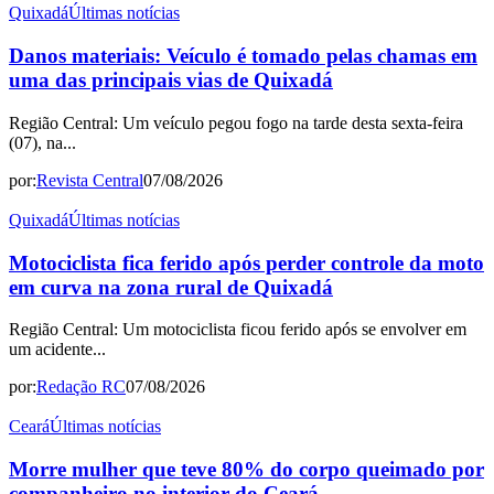
Quixadá
Últimas notícias
Danos materiais: Veículo é tomado pelas chamas em
uma das principais vias de Quixadá
Região Central: Um veículo pegou fogo na tarde desta sexta-feira
(07), na...
por:
Revista Central
07/08/2026
Quixadá
Últimas notícias
Motociclista fica ferido após perder controle da moto
em curva na zona rural de Quixadá
Região Central: Um motociclista ficou ferido após se envolver em
um acidente...
por:
Redação RC
07/08/2026
Ceará
Últimas notícias
Morre mulher que teve 80% do corpo queimado por
companheiro no interior do Ceará