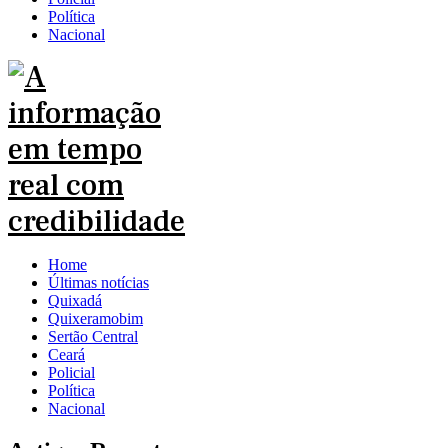
Política
Nacional
Home
Últimas notícias
Quixadá
Quixeramobim
Sertão Central
Ceará
Policial
Política
Nacional