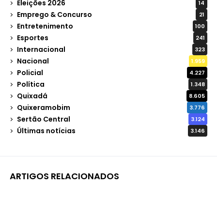
Eleições 2026
14
Emprego & Concurso
21
Entretenimento
100
Esportes
241
Internacional
323
Nacional
1.959
Policial
4.227
Política
1.348
Quixadá
8.605
Quixeramobim
3.776
Sertão Central
3.124
Últimas notícias
3.146
ARTIGOS RELACIONADOS