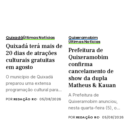
Quixadá
Últimas Notícias
Quixeramobim
Últimas Notícias
Quixadá terá mais de
Prefeitura de
20 dias de atrações
Quixeramobim
culturais gratuitas
confirma
em agosto
cancelamento de
O município de Quixadá
show da dupla
preparou uma extensa
Matheus & Kauan
programação cultural para
A Prefeitura de
celebrar o...
POR:
REDAÇÃO RC
05/08/2026
Quixeramobim anunciou,
nesta quarta-feira (5), o
cancelamento do show...
POR:
REDAÇÃO RC
05/08/2026