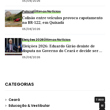
05/08/2026
Policial
Últimas Notícias
Colisão entre veículos provoca capotamento
na BR-122, em Quixadá
05/08/2026
Eleições 2026
Últimas Notícias
Eleições 2026: Eduardo Girão desiste de
disputa no Governo do Ceará e decide ser
vice de Zema
05/08/2026
CATEGORIAS
Ceará
7.800
Educação & Vestibular
91