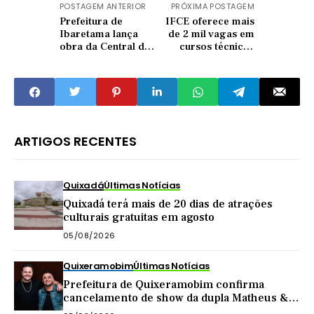
POSTAGEM ANTERIOR
PRÓXIMA POSTAGEM
Prefeitura de
IFCE oferece mais
Ibaretama lança
de 2 mil vagas em
obra da Central de
cursos técnicos
Resíduos e entrega
gratuitos;
motos de coleta
inscrições abertas
seletiva
em Quixadá e
outras cidades
ARTIGOS RECENTES
Quixadá
Últimas Notícias
Quixadá terá mais de 20 dias de atrações
culturais gratuitas em agosto
05/08/2026
Quixeramobim
Últimas Notícias
Prefeitura de Quixeramobim confirma
cancelamento de show da dupla Matheus &
Kauan