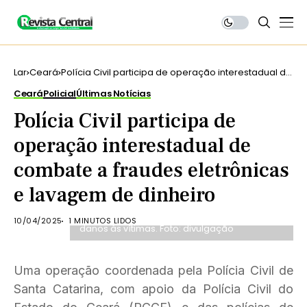
Lar
Ceará
Polícia Civil participa de operação interestadual de
combate a fraudes eletrônicas e lavagem de
Ceará
Policial
Últimas Notícias
dinheiro
Polícia Civil participa de
operação interestadual de
combate a fraudes eletrônicas
e lavagem de dinheiro
Os golpes aplicados pelo homem, que já
tem antecedentes criminais por estelionato,
ultrapassam o somatório de R$1,6 milhão em
10/04/2025
1 MINUTOS LIDOS
danos às vítimas. Foto: divulgação
Uma operação coordenada pela Polícia Civil de
Santa Catarina, com apoio da Polícia Civil do