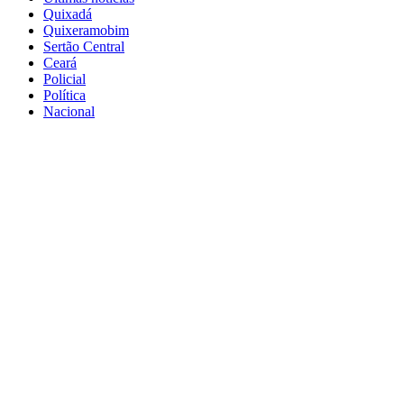
Quixadá
Quixeramobim
Sertão Central
Ceará
Policial
Política
Nacional