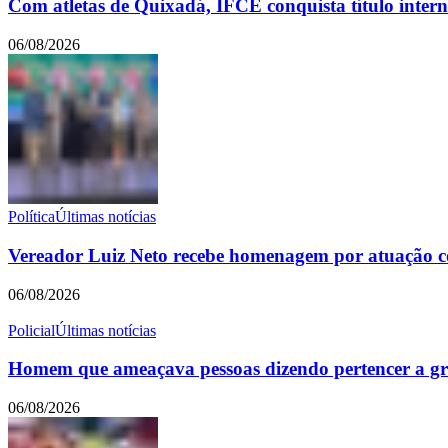
Com atletas de Quixadá, IFCE conquista título intern
06/08/2026
Política
Últimas notícias
Vereador Luiz Neto recebe homenagem por atuação 
06/08/2026
Policial
Últimas notícias
Homem que ameaçava pessoas dizendo pertencer a g
06/08/2026