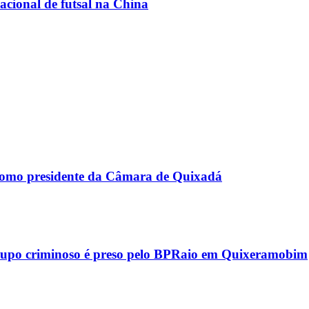
acional de futsal na China
como presidente da Câmara de Quixadá
rupo criminoso é preso pelo BPRaio em Quixeramobim