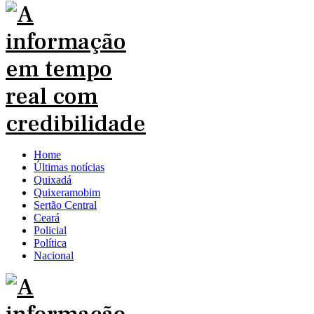
Home
Últimas notícias
Quixadá
Quixeramobim
Sertão Central
Ceará
Policial
Política
Nacional