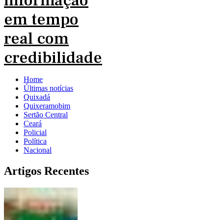
Home
Últimas notícias
Quixadá
Quixeramobim
Sertão Central
Ceará
Policial
Política
Nacional
Artigos Recentes