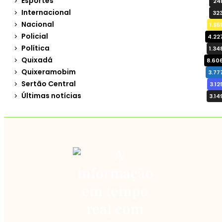
Esportes
24
Internacional
32
Nacional
1.95
Policial
4.22
Política
1.34
Quixadá
8.60
Quixeramobim
3.77
Sertão Central
3.12
Últimas notícias
3.14