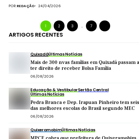
POR:
REDAÇÃO
24/04/2026
1
2
3
…
7
ARTIGOS RECENTES
Quixadá
Últimas Notícias
Mais de 300 nvas famílias em Quixadá passam 
ter direito de receber Bolsa Família
06/08/2026
Educação & Vestibular
Sertão Central
Últimas Notícias
Pedra Branca e Dep. Irapuan Pinheiro tem sei
das melhores escolas do Brasil segundo MEC
06/08/2026
Quixeramobim
Últimas Notícias
MPCE cobra que prefeitura de Quixeramobim