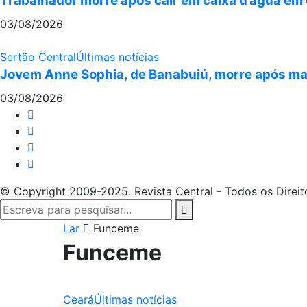
Trabalhador morre após cair em caixa d’água em 
03/08/2026
Sertão Central
Últimas notícias
Jovem Anne Sophia, de Banabuiú, morre após mau
03/08/2026
© Copyright 2009-2025. Revista Central - Todos os Direit
Lar
Funceme
Funceme
Ceará
Últimas notícias