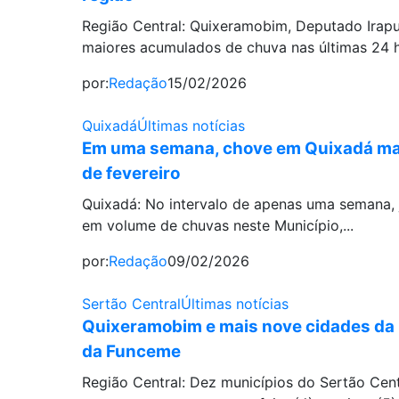
Região Central: Quixeramobim, Deputado Irapu
maiores acumulados de chuva nas últimas 24 h
por:
Redação
15/02/2026
Quixadá
Últimas notícias
Em uma semana, chove em Quixadá mai
de fevereiro
Quixadá: No intervalo de apenas uma semana, 
em volume de chuvas neste Município,...
por:
Redação
09/02/2026
Sertão Central
Últimas notícias
Quixeramobim e mais nove cidades da r
da Funceme
Região Central: Dez municípios do Sertão Cent