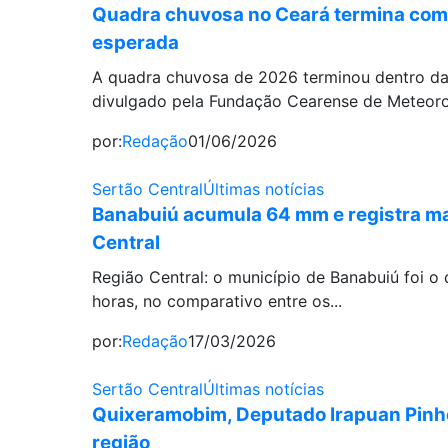
Quadra chuvosa no Ceará termina com 
esperada
A quadra chuvosa de 2026 terminou dentro da
divulgado pela Fundação Cearense de Meteorol
por:
Redação
01/06/2026
Sertão Central
Últimas notícias
Banabuiú acumula 64 mm e registra ma
Central
Região Central: o município de Banabuiú foi o
horas, no comparativo entre os...
por:
Redação
17/03/2026
Sertão Central
Últimas notícias
Quixeramobim, Deputado Irapuan Pinhe
região