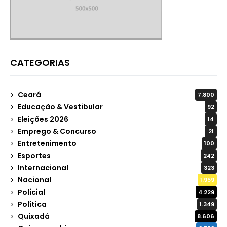
CATEGORIAS
Ceará
7.800
Educação & Vestibular
92
Eleições 2026
14
Emprego & Concurso
21
Entretenimento
100
Esportes
242
Internacional
323
Nacional
1.959
Policial
4.229
Política
1.349
Quixadá
8.606