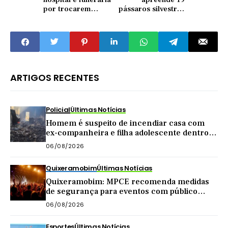
por trocarem
pássaros silvestres
corpos de família e
mantidos
atrasarem velório
ilegalmente em
no Ceará
cativeiro
ARTIGOS RECENTES
Policial
Últimas Notícias
Homem é suspeito de incendiar casa com
ex-companheira e filha adolescente dentro
do imóvel
06/08/2026
Quixeramobim
Últimas Notícias
Quixeramobim: MPCE recomenda medidas
de segurança para eventos com público
acima de mil pessoas
06/08/2026
Esportes
Últimas Notícias