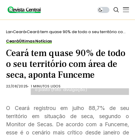
Lar
Ceará
Ceará tem quase 90% de todo o seu território com
área de seca, aponta Funceme
Ceará
Últimas Notícias
Ceará tem quase 90% de todo
o seu território com área de
seca, aponta Funceme
Cenário traz prejudica o plantio, dificulta o
crescimento de frutas e verduras e prejudica
22/08/2025
1 MINUTOS LIDOS
o pasto (Foto: divulgação)
O Ceará registrou em julho 88,7% de seu
território em situação de seca, segundo o
Monitor de Secas. De acordo com a Funceme,
esse é o cenário mais crítico desde janeiro de