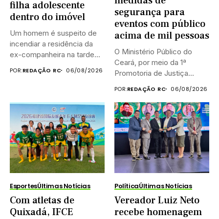
medidas de
filha adolescente
segurança para
dentro do imóvel
eventos com público
Um homem é suspeito de
acima de mil pessoas
incendiar a residência da
O Ministério Público do
ex-companheira na tarde...
Ceará, por meio da 1ª
POR:
REDAÇÃO RC
06/08/2026
Promotoria de Justiça...
POR:
REDAÇÃO RC
06/08/2026
Esportes
Últimas Notícias
Política
Últimas Notícias
Com atletas de
Vereador Luiz Neto
Quixadá, IFCE
recebe homenagem