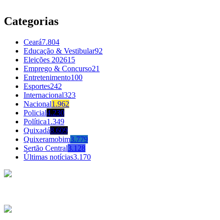
Categorias
Ceará
7.804
Educação & Vestibular
92
Eleições 2026
15
Emprego & Concurso
21
Entretenimento
100
Esportes
242
Internacional
323
Nacional
1.962
Policial
4.230
Política
1.349
Quixadá
8.609
Quixeramobim
3.779
Sertão Central
3.128
Últimas notícias
3.170