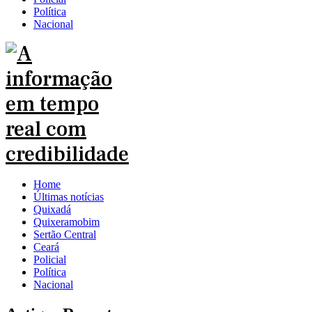
Política
Nacional
Home
Últimas notícias
Quixadá
Quixeramobim
Sertão Central
Ceará
Policial
Política
Nacional