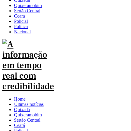
Quixadá
Quixeramobim
Sertão Central
Ceará
Policial
Política
Nacional
Home
Últimas notícias
Quixadá
Quixeramobim
Sertão Central
Ceará
Policial