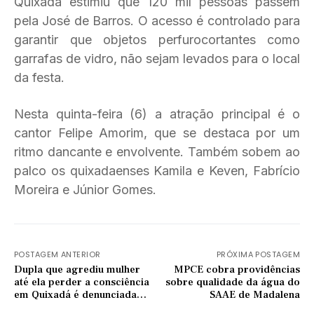
Quixadá estimiu que 120 mil pessoas passem
pela José de Barros. O acesso é controlado para
garantir que objetos perfurocortantes como
garrafas de vidro, não sejam levados para o local
da festa.
Nesta quinta-feira (6) a atração principal é o
cantor Felipe Amorim, que se destaca por um
ritmo dancante e envolvente. Também sobem ao
palco os quixadaenses Kamila e Keven, Fabrício
Moreira e Júnior Gomes.
POSTAGEM ANTERIOR
PRÓXIMA POSTAGEM
Dupla que agrediu mulher
MPCE cobra providências
até ela perder a consciência
sobre qualidade da água do
em Quixadá é denunciada
SAAE de Madalena
pelo MPCE