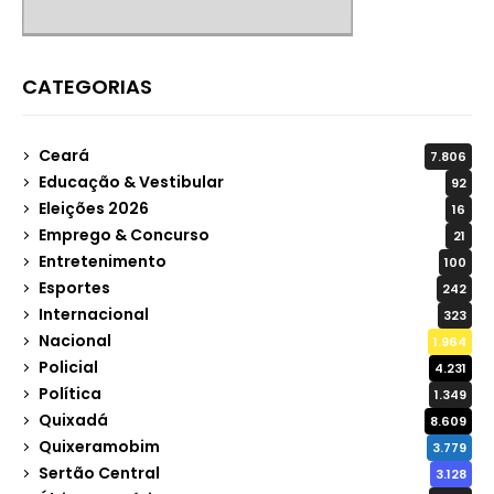
CATEGORIAS
Ceará
7.806
Educação & Vestibular
92
Eleições 2026
16
Emprego & Concurso
21
Entretenimento
100
Esportes
242
Internacional
323
Nacional
1.964
Policial
4.231
Política
1.349
Quixadá
8.609
Quixeramobim
3.779
Sertão Central
3.128