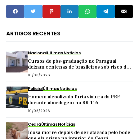
ARTIGOS RECENTES
Nacional
Últimas Notícias
Cursos de pós-graduação no Paraguai
deixam centenas de brasileiros sob risco de
perder diplomas
10/08/2026
Policial
Últimas Notícias
Homem alcoolizado furta viatura da PRF
durante abordagem na BR-116
10/08/2026
Ceará
Últimas Notícias
Idosa morre depois de ser atacada pelo bode
que ela criava no interior do Ceará