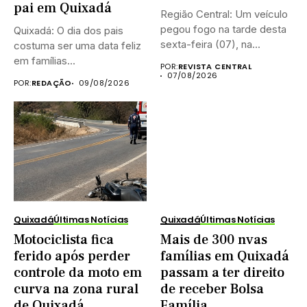
pai em Quixadá
Região Central: Um veículo
pegou fogo na tarde desta
Quixadá: O dia dos pais
sexta-feira (07), na...
costuma ser uma data feliz
em famílias...
POR:
REVISTA CENTRAL
07/08/2026
POR:
REDAÇÃO
09/08/2026
Quixadá
Últimas Notícias
Quixadá
Últimas Notícias
Motociclista fica
Mais de 300 nvas
ferido após perder
famílias em Quixadá
controle da moto em
passam a ter direito
curva na zona rural
de receber Bolsa
de Quixadá
Família