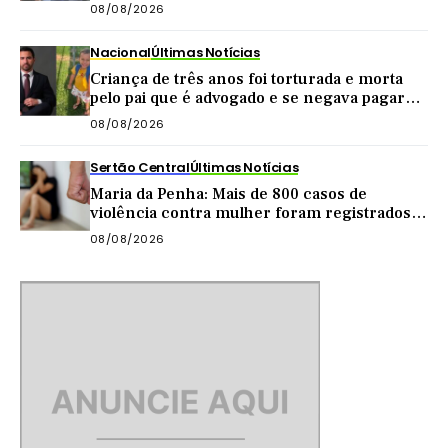
dia dos pais
08/08/2026
Nacional
Últimas Notícias
Criança de três anos foi torturada e morta
pelo pai que é advogado e se negava pagar
pensão
08/08/2026
Sertão Central
Últimas Notícias
Maria da Penha: Mais de 800 casos de
violência contra mulher foram registrados
no Sertão Central este ano
08/08/2026