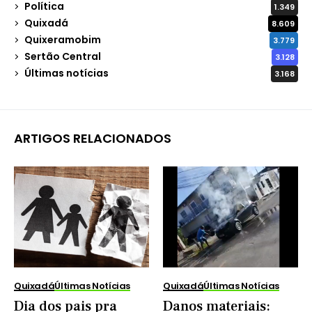
Política
1.349
Quixadá
8.609
Quixeramobim
3.779
Sertão Central
3.128
Últimas notícias
3.168
ARTIGOS RELACIONADOS
Quixadá
Últimas Notícias
Quixadá
Últimas Notícias
Dia dos pais pra
Danos materiais: