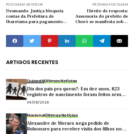
POSTAGEM ANTERIOR
PRÓXIMA POSTAGEM
Desmando: Justiça bloqueia
Direito de resposta:
contas da Prefeitura de
Assessoria do prefeito de
Ibaretama para pagamento
Choró se manifesta sobre
de salários dos servidores
reportagem da lei do dia da
gentileza
ARTIGOS RECENTES
Quixadá
Últimas Notícias
Dia dos pais pra quem?: Em dez anos, 823
registros de nascimento foram feitos sem
nome do pai em Quixadá
09/08/2026
Nacional
Últimas Notícias
Alexandre de Moraes nega pedido de
Bolsonaro para receber visita dos filhos no