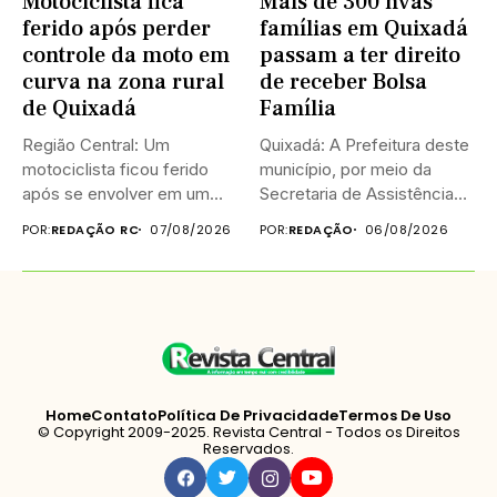
Motociclista fica
Mais de 300 nvas
ferido após perder
famílias em Quixadá
controle da moto em
passam a ter direito
curva na zona rural
de receber Bolsa
de Quixadá
Família
Região Central: Um
Quixadá: A Prefeitura deste
motociclista ficou ferido
município, por meio da
após se envolver em um
Secretaria de Assistência
acidente...
Social...
POR:
REDAÇÃO RC
07/08/2026
POR:
REDAÇÃO
06/08/2026
Home
Contato
Política De Privacidade
Termos De Uso
© Copyright 2009-2025. Revista Central - Todos os Direitos
Reservados.