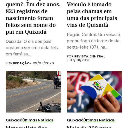
quem?: Em dez anos,
Veículo é tomado
823 registros de
pelas chamas em
nascimento foram
uma das principais
feitos sem nome do
vias de Quixadá
pai em Quixadá
Região Central: Um veículo
pegou fogo na tarde desta
Quixadá: O dia dos pais
sexta-feira (07), na...
costuma ser uma data feliz
em famílias...
POR:
REVISTA CENTRAL
07/08/2026
POR:
REDAÇÃO
09/08/2026
Quixadá
Últimas Notícias
Quixadá
Últimas Notícias