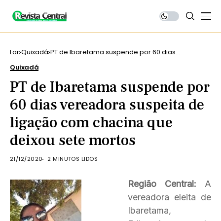
Lar
Quixadá
PT de Ibaretama suspende por 60 dias
vereadora suspeita de ligação com chacina que
Quixadá
deixou sete mortos
PT de Ibaretama suspende por
60 dias vereadora suspeita de
ligação com chacina que
deixou sete mortos
21/12/2020
2 MINUTOS LIDOS
Região Central:
A
vereadora eleita de
Ibaretama,