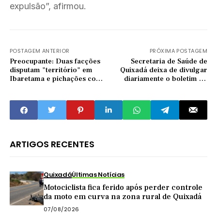
expulsão”, afirmou.
POSTAGEM ANTERIOR
PRÓXIMA POSTAGEM
Preocupante: Duas facções
Secretaria de Saúde de
disputam "território" em
Quixadá deixa de divulgar
Ibaretama e pichações com
diariamente o boletim da
suas marcas se espalham
COVID-19; dezembro são
duas mortes
ARTIGOS RECENTES
Quixadá
Últimas Notícias
Motociclista fica ferido após perder controle
da moto em curva na zona rural de Quixadá
07/08/2026