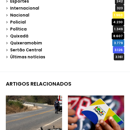
Esportes
242
Internacional
323
Nacional
1.960
Policial
4.230
Política
1.349
Quixadá
8.607
Quixeramobim
3.779
Sertão Central
3.126
Últimas notícias
3.161
ARTIGOS RELACIONADOS