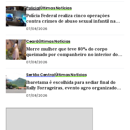
Policial
Últimas Notícias
Polícia Federal realiza cinco operações
contra crimes de abuso sexual infantil na
internet
07/08/2026
Ceará
Últimas Notícias
Morre mulher que teve 80% do corpo
queimado por companheiro no interior do
Ceará
07/08/2026
Sertão Central
Últimas Notícias
Ibaretama é escolhida para sediar final do
Rally Forrageiras, evento agro organizado
pela CNA
07/08/2026