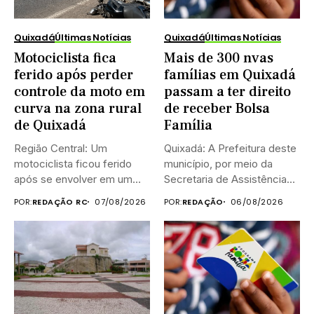
Quixadá
Últimas Notícias
Quixadá
Últimas Notícias
Motociclista fica
Mais de 300 nvas
ferido após perder
famílias em Quixadá
controle da moto em
passam a ter direito
curva na zona rural
de receber Bolsa
de Quixadá
Família
Região Central: Um
Quixadá: A Prefeitura deste
motociclista ficou ferido
município, por meio da
após se envolver em um
Secretaria de Assistência
acidente...
Social...
POR:
REDAÇÃO RC
07/08/2026
POR:
REDAÇÃO
06/08/2026