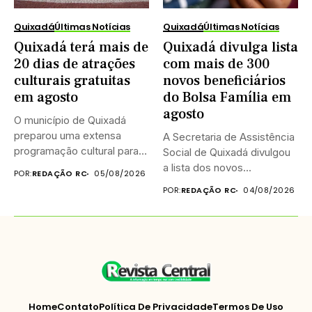
Quixadá
Últimas Notícias
Quixadá
Últimas Notícias
Quixadá terá mais de
Quixadá divulga lista
20 dias de atrações
com mais de 300
culturais gratuitas
novos beneficiários
em agosto
do Bolsa Família em
agosto
O município de Quixadá
preparou uma extensa
A Secretaria de Assistência
programação cultural para
Social de Quixadá divulgou
celebrar o...
a lista dos novos...
POR:
REDAÇÃO RC
05/08/2026
POR:
REDAÇÃO RC
04/08/2026
Home
Contato
Política De Privacidade
Termos De Uso