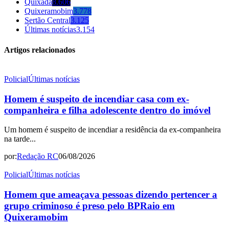
Quixadá
8.606
Quixeramobim
3.778
Sertão Central
3.125
Últimas notícias
3.154
Artigos relacionados
Policial
Últimas notícias
Homem é suspeito de incendiar casa com ex-
companheira e filha adolescente dentro do imóvel
Um homem é suspeito de incendiar a residência da ex-companheira
na tarde...
por:
Redação RC
06/08/2026
Policial
Últimas notícias
Homem que ameaçava pessoas dizendo pertencer a
grupo criminoso é preso pelo BPRaio em
Quixeramobim