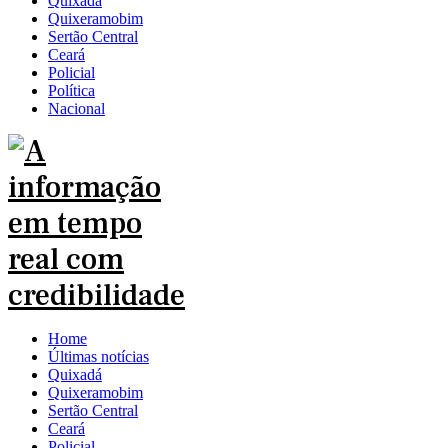
Quixadá
Quixeramobim
Sertão Central
Ceará
Policial
Política
Nacional
Home
Últimas notícias
Quixadá
Quixeramobim
Sertão Central
Ceará
Policial