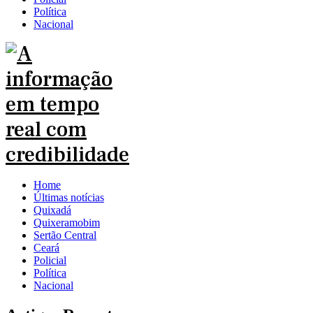
Política
Nacional
Home
Últimas notícias
Quixadá
Quixeramobim
Sertão Central
Ceará
Policial
Política
Nacional