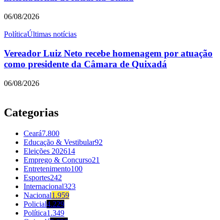
06/08/2026
Política
Últimas notícias
Vereador Luiz Neto recebe homenagem por atuação
como presidente da Câmara de Quixadá
06/08/2026
Categorias
Ceará
7.800
Educação & Vestibular
92
Eleições 2026
14
Emprego & Concurso
21
Entretenimento
100
Esportes
242
Internacional
323
Nacional
1.959
Policial
4.229
Política
1.349