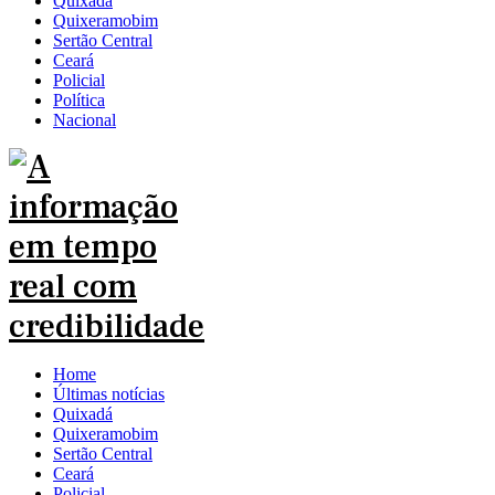
Quixadá
Quixeramobim
Sertão Central
Ceará
Policial
Política
Nacional
Home
Últimas notícias
Quixadá
Quixeramobim
Sertão Central
Ceará
Policial