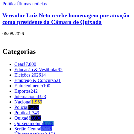
Política
Últimas notícias
Vereador Luiz Neto recebe homenagem por atuação
como presidente da Câmara de Quixadá
06/08/2026
Categorias
Ceará
7.800
Educação & Vestibular
92
Eleições 2026
14
Emprego & Concurso
21
Entretenimento
100
Esportes
242
Internacional
323
Nacional
1.959
Policial
4.229
Política
1.349
Quixadá
8.606
Quixeramobim
3.778
Sertão Central
3.125