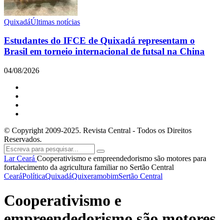
Quixadá
Últimas notícias
Estudantes do IFCE de Quixadá representam o
Brasil em torneio internacional de futsal na China
04/08/2026
© Copyright 2009-2025. Revista Central - Todos os Direitos
Reservados.
Lar
Ceará
Cooperativismo e empreendedorismo são motores para
fortalecimento da agricultura familiar no Sertão Central
Ceará
Política
Quixadá
Quixeramobim
Sertão Central
Cooperativismo e
empreendedorismo são motores