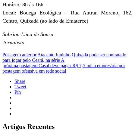
Horário: 8h às 16h
Local: Bodega Ecológica – Rua Autran Moreno, 162,
Centro, Quixadá (ao lado da Ematerce)
Sabrina Lima de Sousa
Jornalista
Postagem anterior
Atacante Juninho Quixadá pode ser contratado
para jogar pelo Ceará, na série A
próxima postagem
Casal deve pagar R$ 7,5 mil a empresária por
postagem ofensiva em rede social
Share
Tweet
Pin
Artigos Recentes