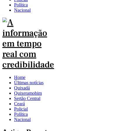
Política
Nacional
Home
Últimas notícias
Quixadá
Quixeramobim
Sertão Central
Ceará
Policial
Política
Nacional