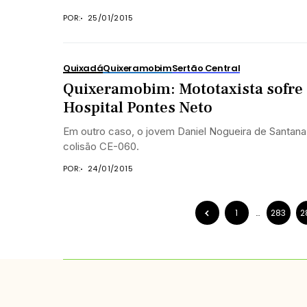
POR:
25/01/2015
Quixadá
Quixeramobim
Sertão Central
Quixeramobim: Mototaxista sofre 
Hospital Pontes Neto
Em outro caso, o jovem Daniel Nogueira de Santana
colisão CE-060.
POR:
24/01/2015
1
…
283
2