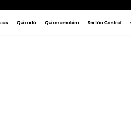
cias
Quixadá
Quixeramobim
Sertão Central