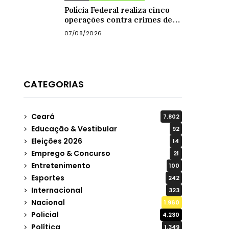
Polícia Federal realiza cinco
operações contra crimes de
abuso sexual infantil na
07/08/2026
internet
CATEGORIAS
Ceará
7.802
Educação & Vestibular
92
Eleições 2026
14
Emprego & Concurso
21
Entretenimento
100
Esportes
242
Internacional
323
Nacional
1.960
Policial
4.230
Política
1.349