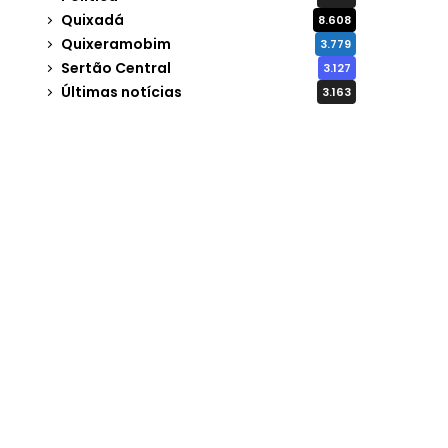
Quixadá
8.608
Quixeramobim
3.779
Sertão Central
3.127
Últimas notícias
3.163