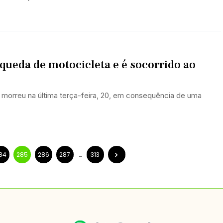
queda de motocicleta e é socorrido ao
 morreu na última terça-feira, 20, em consequência de uma
84
285
286
287
…
313