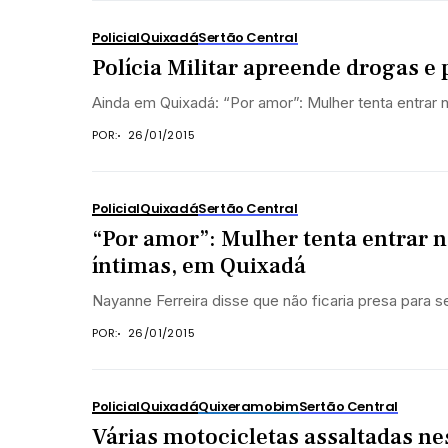
Policial
Quixadá
Sertão Central
Polícia Militar apreende drogas e
Ainda em Quixadá: “Por amor”: Mulher tenta entrar
POR:
26/01/2015
Policial
Quixadá
Sertão Central
“Por amor”: Mulher tenta entrar 
íntimas, em Quixadá
Nayanne Ferreira disse que não ficaria presa para s
POR:
26/01/2015
Policial
Quixadá
Quixeramobim
Sertão Central
Várias motocicletas assaltadas ne