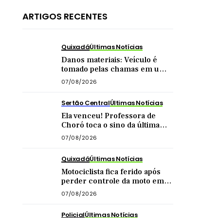
ARTIGOS RECENTES
Quixadá
Últimas Notícias
Danos materiais: Veículo é
tomado pelas chamas em uma
das principais vias de Quixadá
07/08/2026
Sertão Central
Últimas Notícias
Ela venceu! Professora de
Choró toca o sino da última
quimioterapia e é recebida
07/08/2026
com carreata
Quixadá
Últimas Notícias
Motociclista fica ferido após
perder controle da moto em
curva na zona rural de
07/08/2026
Quixadá
Policial
Últimas Notícias