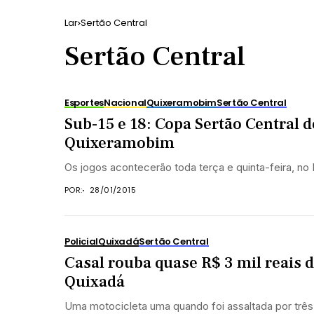
Lar
Sertão Central
Sertão Central
Esportes
Nacional
Quixeramobim
Sertão Central
Sub-15 e 18: Copa Sertão Central d
Quixeramobim
Os jogos acontecerão toda terça e quinta-feira, no 
POR:
28/01/2015
Policial
Quixadá
Sertão Central
Casal rouba quase R$ 3 mil reais 
Quixadá
Uma motocicleta uma quando foi assaltada por trê