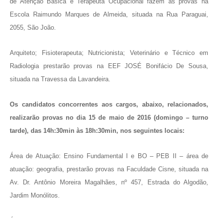
de Atenção Básica e Terapeuta Ocupacional fazem as provas na
Escola Raimundo Marques de Almeida, situada na Rua Paraguai,
2055, São João.
Arquiteto; Fisioterapeuta; Nutricionista; Veterinário e Técnico em
Radiologia prestarão provas na EEF JOSÉ Bonifácio De Sousa,
situada na Travessa da Lavandeira.
Os candidatos concorrentes aos cargos, abaixo, relacionados,
realizarão provas no dia 15 de maio de 2016 (domingo – turno
tarde), das 14h:30min às 18h:30min, nos seguintes locais:
Área de Atuação: Ensino Fundamental I e BO – PEB II – área de
atuação: geografia, prestarão provas na Faculdade Cisne, situada na
Av. Dr. Antônio Moreira Magalhães, nº 457, Estrada do Algodão,
Jardim Monólitos.