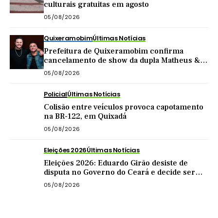
culturais gratuitas em agosto
05/08/2026
Quixeramobim
Últimas Notícias
Prefeitura de Quixeramobim confirma
cancelamento de show da dupla Matheus &
Kauan
05/08/2026
Policial
Últimas Notícias
Colisão entre veículos provoca capotamento
na BR-122, em Quixadá
05/08/2026
Eleições 2026
Últimas Notícias
Eleições 2026: Eduardo Girão desiste de
disputa no Governo do Ceará e decide ser
vice de Zema
05/08/2026