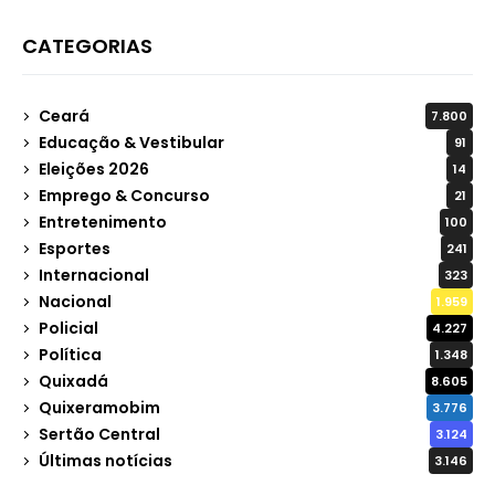
CATEGORIAS
Ceará
7.800
Educação & Vestibular
91
Eleições 2026
14
Emprego & Concurso
21
Entretenimento
100
Esportes
241
Internacional
323
Nacional
1.959
Policial
4.227
Política
1.348
Quixadá
8.605
Quixeramobim
3.776
Sertão Central
3.124
Últimas notícias
3.146