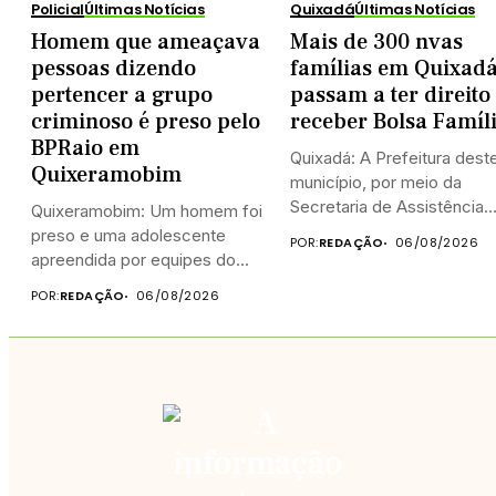
Policial
Últimas Notícias
Quixadá
Últimas Notícias
Homem que ameaçava
Mais de 300 nvas
pessoas dizendo
famílias em Quixad
pertencer a grupo
passam a ter direito
criminoso é preso pelo
receber Bolsa Famíl
BPRaio em
Quixadá: A Prefeitura dest
Quixeramobim
município, por meio da
Secretaria de Assistência
Quixeramobim: Um homem foi
Social...
preso e uma adolescente
POR:
REDAÇÃO
06/08/2026
apreendida por equipes do...
POR:
REDAÇÃO
06/08/2026