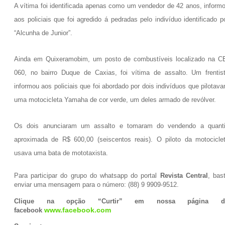
A vítima foi identificada apenas como um vendedor de 42 anos, inform
aos policiais que foi agredido á pedradas pelo indivíduo identificado p
“Alcunha de Junior”.
Ainda em Quixeramobim, um posto de combustíveis localizado na C
060, no bairro Duque de Caxias, foi vítima de assalto. Um frentis
informou aos policiais que foi abordado por dois indivíduos que pilotav
uma motocicleta Yamaha de cor verde, um deles armado de revólver.
Os dois anunciaram um assalto e tomaram do vendendo a quant
aproximada de R$ 600,00 (seiscentos reais). O piloto da motocicle
usava uma bata de mototaxista.
Para participar do grupo do whatsapp do portal
Revista Central
, bas
enviar uma mensagem para o número: (88) 9 9909-9512.
Clique na opção “Curtir” em nossa página d
facebook
www.facebook.com