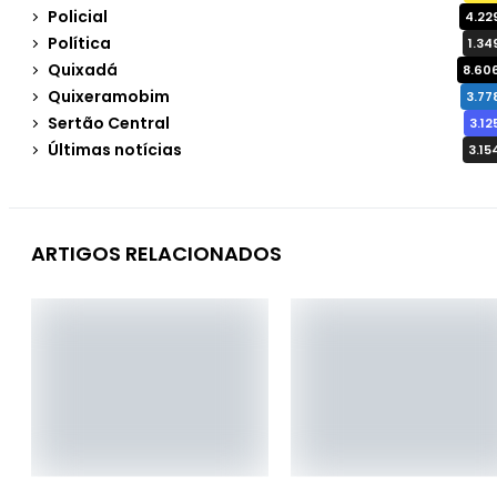
Policial
4.22
Política
1.34
Quixadá
8.60
Quixeramobim
3.77
Sertão Central
3.12
Últimas notícias
3.15
ARTIGOS RELACIONADOS