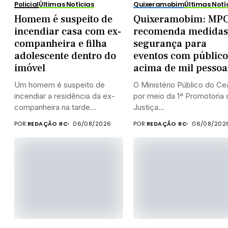
Policial
Últimas Notícias
Quixeramobim
Últimas Notí
Homem é suspeito de
Quixeramobim: MP
incendiar casa com ex-
recomenda medidas
companheira e filha
segurança para
adolescente dentro do
eventos com público
imóvel
acima de mil pessoa
Um homem é suspeito de
O Ministério Público do Ce
incendiar a residência da ex-
por meio da 1ª Promotoria 
companheira na tarde...
Justiça...
POR:
REDAÇÃO RC
06/08/2026
POR:
REDAÇÃO RC
06/08/202