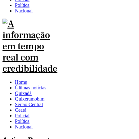
Política
Nacional
Home
Últimas notícias
Quixadá
Quixeramobim
Sertão Central
Ceará
Policial
Política
Nacional