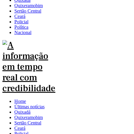
Quixadá
Quixeramobim
Sertão Central
Ceará
Policial
Política
Nacional
Home
Últimas notícias
Quixadá
Quixeramobim
Sertão Central
Ceará
Policial