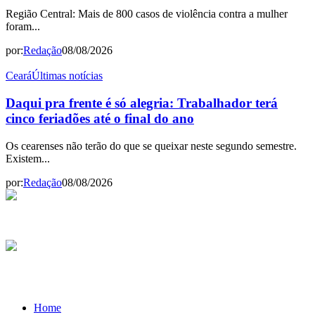
Região Central: Mais de 800 casos de violência contra a mulher
foram...
por:
Redação
08/08/2026
Ceará
Últimas notícias
Daqui pra frente é só alegria: Trabalhador terá
cinco feriadões até o final do ano
Os cearenses não terão do que se queixar neste segundo semestre.
Existem...
por:
Redação
08/08/2026
Home