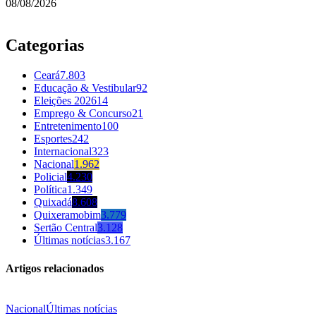
08/08/2026
Categorias
Ceará
7.803
Educação & Vestibular
92
Eleições 2026
14
Emprego & Concurso
21
Entretenimento
100
Esportes
242
Internacional
323
Nacional
1.962
Policial
4.230
Política
1.349
Quixadá
8.608
Quixeramobim
3.779
Sertão Central
3.128
Últimas notícias
3.167
Artigos relacionados
Nacional
Últimas notícias