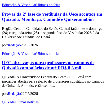
Educação & Vestibular
Últimas notícias
Provas da 2ª fase do vestibular da Uece acontece em
Quixadá, Mombaça, Canindé e Quixeramobim
Região Central: Candidatos do Sertão Central farão, neste domingo
(24) e segunda-feira (25), a segunda fase do Vestibular 2026.2 da
Universidade Estadual do Ceará...
por:
Redação
23/05/2026
Educação & Vestibular
Últimas notícias
UFC abre vagas para professores no campus de
Quixadá com salários de até RR$ 8,3 mil
Quixadá: A Universidade Federal do Ceará (UFC) está com
inscrições abertas para seleção de professores substitutos no Campus
de Quixadá. Ao todo, estão sendo...
por:
Redação
22/05/2026
Quixadá
Últimas notícias