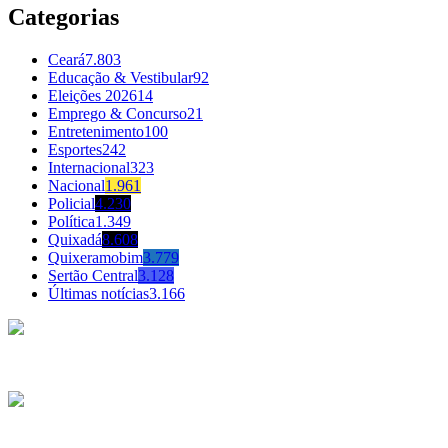
Categorias
Ceará
7.803
Educação & Vestibular
92
Eleições 2026
14
Emprego & Concurso
21
Entretenimento
100
Esportes
242
Internacional
323
Nacional
1.961
Policial
4.230
Política
1.349
Quixadá
8.608
Quixeramobim
3.779
Sertão Central
3.128
Últimas notícias
3.166