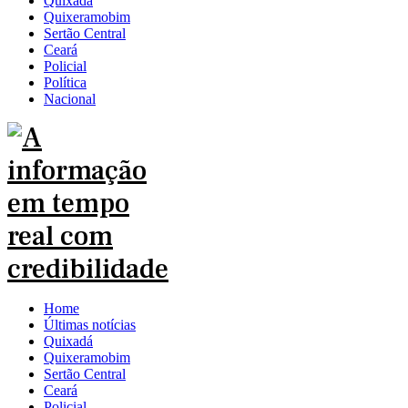
Quixadá
Quixeramobim
Sertão Central
Ceará
Policial
Política
Nacional
Home
Últimas notícias
Quixadá
Quixeramobim
Sertão Central
Ceará
Policial