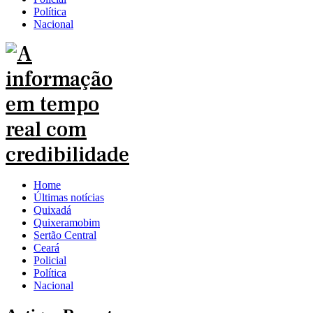
Política
Nacional
Home
Últimas notícias
Quixadá
Quixeramobim
Sertão Central
Ceará
Policial
Política
Nacional