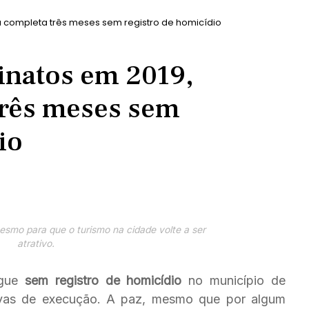
 completa três meses sem registro de homicídio
inatos em 2019,
três meses sem
io
esmo para que o turismo na cidade volte a ser
atrativo.
egue
sem registro de homicídio
no município de
ivas de execução. A paz, mesmo que por algum