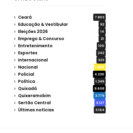
Ceará
7.803
Educação & Vestibular
92
Eleições 2026
14
Emprego & Concurso
21
Entretenimento
100
Esportes
242
Internacional
323
Nacional
1.960
Policial
4.230
Política
1.349
Quixadá
8.608
Quixeramobim
3.779
Sertão Central
3.127
Últimas notícias
3.164