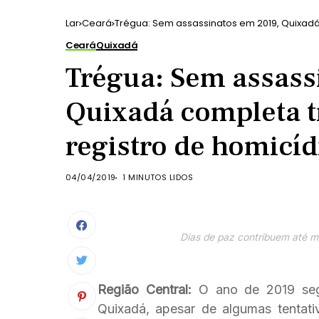
Lar
Ceará
Trégua: Sem assassinatos em 2019, Quixadá
Ceará
Quixadá
Trégua: Sem assass
Quixadá completa 
registro de homicíd
04/04/2019
1 MINUTOS LIDOS
Dias de paz contribuem até m
Região Central:
O ano de 2019 s
Quixadá, apesar de algumas tentat