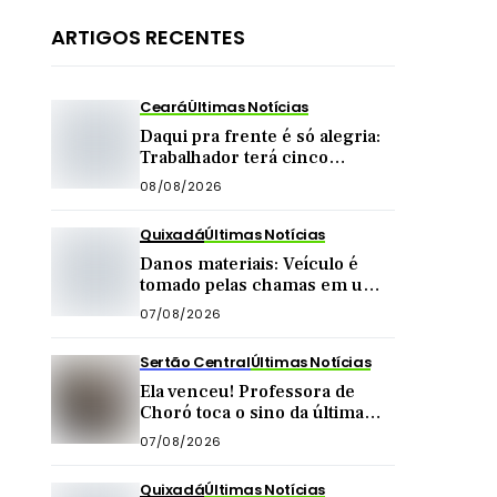
ARTIGOS RECENTES
Ceará
Últimas Notícias
Daqui pra frente é só alegria:
Trabalhador terá cinco
feriadões até o final do ano
08/08/2026
Quixadá
Últimas Notícias
Danos materiais: Veículo é
tomado pelas chamas em uma
das principais vias de Quixadá
07/08/2026
Sertão Central
Últimas Notícias
Ela venceu! Professora de
Choró toca o sino da última
quimioterapia e é recebida
07/08/2026
com carreata
Quixadá
Últimas Notícias