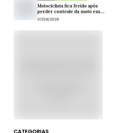
Motociclista fica ferido após
perder controle da moto em
curva na zona rural de
07/08/2026
Quixadá
CATEGORIAS