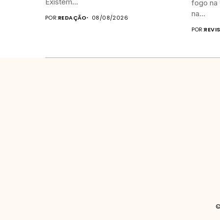
Existem...
fogo na 
na...
POR:
REDAÇÃO
08/08/2026
POR:
REVI
©