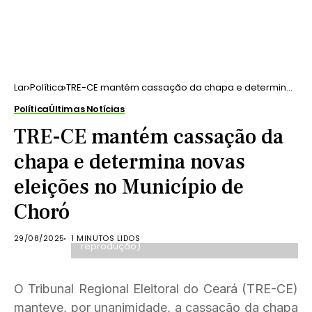
Lar
Política
TRE-CE mantém cassação da chapa e determina
novas eleições no Município de Choró
Política
Últimas Notícias
TRE-CE mantém cassação da
chapa e determina novas
eleições no Município de
Choró
O desembargador eleitoral Wilker Macedo
Lima, relator do caso, foi seguido pelos
demais desembargadores (foto:
29/08/2025
1 MINUTOS LIDOS
reprodução)
O Tribunal Regional Eleitoral do Ceará (TRE-CE)
manteve, por unanimidade, a cassação da chapa