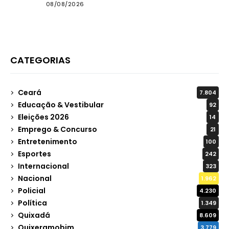
pensão
08/08/2026
CATEGORIAS
Ceará
7.804
Educação & Vestibular
92
Eleições 2026
14
Emprego & Concurso
21
Entretenimento
100
Esportes
242
Internacional
323
Nacional
1.962
Policial
4.230
Política
1.349
Quixadá
8.609
Quixeramobim
3.779