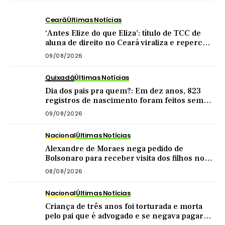
Ceará
Últimas Notícias
‘Antes Elize do que Eliza’: título de TCC de
aluna de direito no Ceará viraliza e repercute
nas redes
09/08/2026
Quixadá
Últimas Notícias
Dia dos pais pra quem?: Em dez anos, 823
registros de nascimento foram feitos sem
nome do pai em Quixadá
09/08/2026
Nacional
Últimas Notícias
Alexandre de Moraes nega pedido de
Bolsonaro para receber visita dos filhos no
dia dos pais
08/08/2026
Nacional
Últimas Notícias
Criança de três anos foi torturada e morta
pelo pai que é advogado e se negava pagar