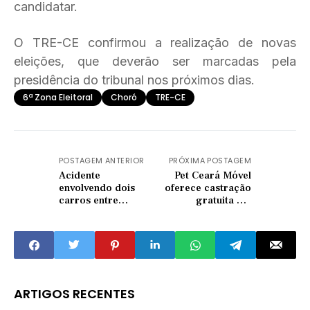
candidatar.
O TRE-CE confirmou a realização de novas
eleições, que deverão ser marcadas pela
presidência do tribunal nos próximos dias.
6ª Zona Eleitoral
Choró
TRE-CE
POSTAGEM ANTERIOR
PRÓXIMA POSTAGEM
Acidente
Pet Ceará Móvel
envolvendo dois
oferece castração
carros entre
gratuita em
Quixadá e
Quixeramobim a
Ibaretama deixa
partir do dia três de
uma pessoa morta
setembro
ARTIGOS RECENTES