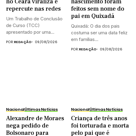
no Ceará viraliza e
nascimento foram
repercute nas redes
feitos sem nome do
pai em Quixadá
Um Trabalho de Conclusão
de Curso (TCC)
Quixadá: O dia dos pais
apresentado por uma
costuma ser uma data feliz
estudante de...
em famílias...
POR:
REDAÇÃO
09/08/2026
POR:
REDAÇÃO
09/08/2026
Nacional
Últimas Notícias
Nacional
Últimas Notícias
Alexandre de Moraes
Criança de três anos
nega pedido de
foi torturada e morta
Bolsonaro para
pelo pai que é