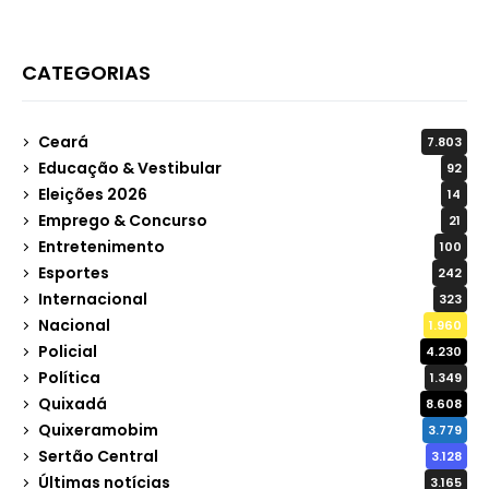
CATEGORIAS
Ceará
7.803
Educação & Vestibular
92
Eleições 2026
14
Emprego & Concurso
21
Entretenimento
100
Esportes
242
Internacional
323
Nacional
1.960
Policial
4.230
Política
1.349
Quixadá
8.608
Quixeramobim
3.779
Sertão Central
3.128
Últimas notícias
3.165