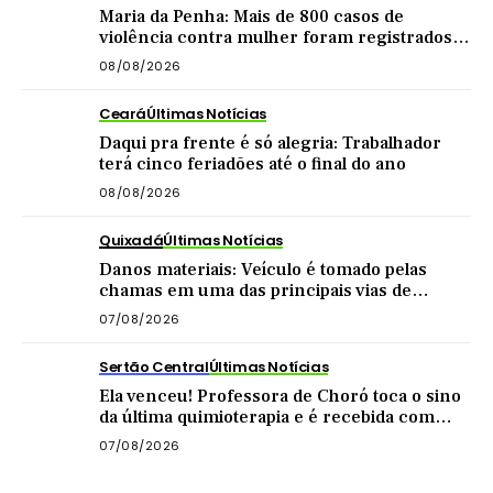
Maria da Penha: Mais de 800 casos de
violência contra mulher foram registrados
no Sertão Central este ano
08/08/2026
Ceará
Últimas Notícias
Daqui pra frente é só alegria: Trabalhador
terá cinco feriadões até o final do ano
08/08/2026
Quixadá
Últimas Notícias
Danos materiais: Veículo é tomado pelas
chamas em uma das principais vias de
Quixadá
07/08/2026
Sertão Central
Últimas Notícias
Ela venceu! Professora de Choró toca o sino
da última quimioterapia e é recebida com
carreata
07/08/2026