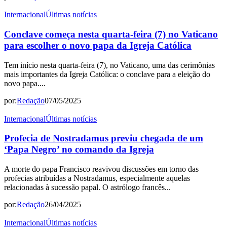
Internacional
Últimas notícias
Conclave começa nesta quarta-feira (7) no Vaticano
para escolher o novo papa da Igreja Católica
Tem início nesta quarta-feira (7), no Vaticano, uma das cerimônias
mais importantes da Igreja Católica: o conclave para a eleição do
novo papa....
por:
Redação
07/05/2025
Internacional
Últimas notícias
Profecia de Nostradamus previu chegada de um
‘Papa Negro’ no comando da Igreja
A morte do papa Francisco reavivou discussões em torno das
profecias atribuídas a Nostradamus, especialmente aquelas
relacionadas à sucessão papal. O astrólogo francês...
por:
Redação
26/04/2025
Internacional
Últimas notícias