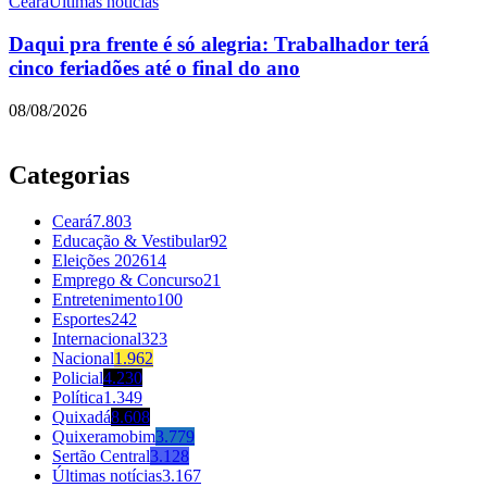
Ceará
Últimas notícias
Daqui pra frente é só alegria: Trabalhador terá
cinco feriadões até o final do ano
08/08/2026
Categorias
Ceará
7.803
Educação & Vestibular
92
Eleições 2026
14
Emprego & Concurso
21
Entretenimento
100
Esportes
242
Internacional
323
Nacional
1.962
Policial
4.230
Política
1.349
Quixadá
8.608
Quixeramobim
3.779
Sertão Central
3.128
Últimas notícias
3.167