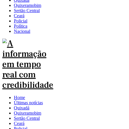
Quixadá
Quixeramobim
Sertão Central
Ceará
Policial
Política
Nacional
Home
Últimas notícias
Quixadá
Quixeramobim
Sertão Central
Ceará
Policial