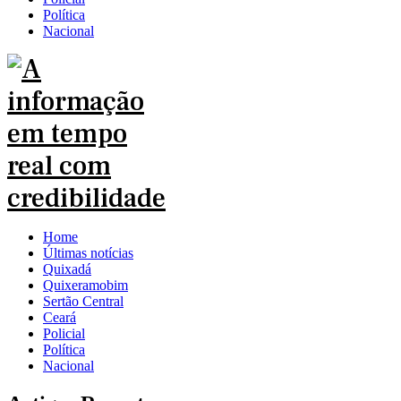
Política
Nacional
Home
Últimas notícias
Quixadá
Quixeramobim
Sertão Central
Ceará
Policial
Política
Nacional