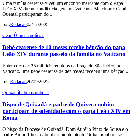
Uma família cearense viveu um encontro marcante com o Papa
Leão XIV durante audiência geral no Vaticano. Melchior e Camila
Quental participaram do...
por:
Redação
02/12/2025
Ceará
Últimas notícias
Bebê cearense de 10 meses recebe bênção do papa
Leão XIV durante passeio da família no Vaticano
Entre cerca de 35 mil fiéis reunidos na Praça de São Pedro, no
Vaticano, uma bebê cearense de dez meses recebeu uma bênção...
por:
Redação
26/09/2025
Quixadá
Últimas notícias
Bispo de Quixadá e padre de Quixeramobim
participam de solenidade com o papa Leão XIV em
Roma
O bispo da Diocese de Quixadá, Dom Aurélio Pinto de Sousa e o
padre Bruno Lima, natural do município de Quixeramobim, se