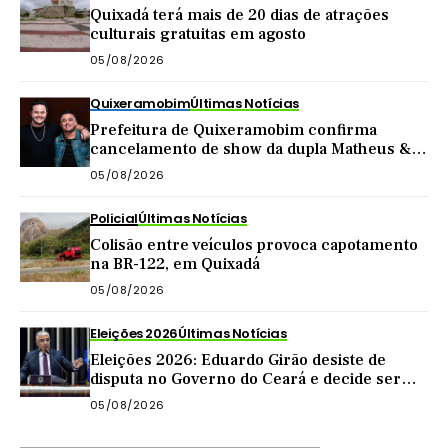
Quixadá terá mais de 20 dias de atrações
culturais gratuitas em agosto
05/08/2026
Quixeramobim
Últimas Notícias
Prefeitura de Quixeramobim confirma
cancelamento de show da dupla Matheus &
Kauan
05/08/2026
Policial
Últimas Notícias
Colisão entre veículos provoca capotamento
na BR-122, em Quixadá
05/08/2026
Eleições 2026
Últimas Notícias
Eleições 2026: Eduardo Girão desiste de
disputa no Governo do Ceará e decide ser
vice de Zema
05/08/2026