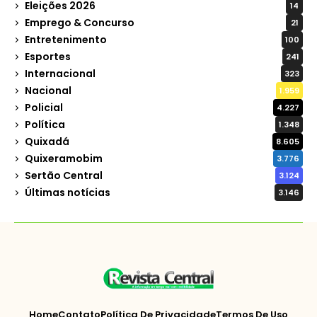
Eleições 2026
14
Emprego & Concurso
21
Entretenimento
100
Esportes
241
Internacional
323
Nacional
1.959
Policial
4.227
Política
1.348
Quixadá
8.605
Quixeramobim
3.776
Sertão Central
3.124
Últimas notícias
3.146
Home
Contato
Política De Privacidade
Termos De Uso