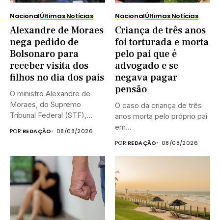
Nacional
Últimas Notícias
Nacional
Últimas Notícias
Alexandre de Moraes
Criança de três anos
nega pedido de
foi torturada e morta
Bolsonaro para
pelo pai que é
receber visita dos
advogado e se
filhos no dia dos pais
negava pagar
pensão
O ministro Alexandre de
Moraes, do Supremo
O caso da criança de três
Tribunal Federal (STF),
anos morta pelo próprio pai
negou neste...
em...
POR:
REDAÇÃO
08/08/2026
POR:
REDAÇÃO
08/08/2026