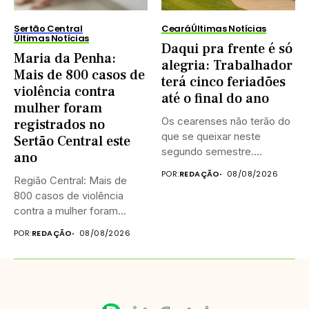
Sertão Central
Ceará
Últimas Notícias
Últimas Notícias
Daqui pra frente é só
Maria da Penha:
alegria: Trabalhador
Mais de 800 casos de
terá cinco feriadões
violência contra
até o final do ano
mulher foram
Os cearenses não terão do
registrados no
que se queixar neste
Sertão Central este
segundo semestre.
ano
Existem...
POR:
REDAÇÃO
08/08/2026
Região Central: Mais de
800 casos de violência
contra a mulher foram...
POR:
REDAÇÃO
08/08/2026