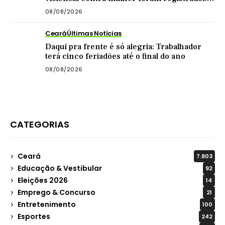
no Sertão Central este ano
08/08/2026
Ceará
Últimas Notícias
Daqui pra frente é só alegria: Trabalhador
terá cinco feriadões até o final do ano
08/08/2026
CATEGORIAS
Ceará
7.803
Educação & Vestibular
92
Eleições 2026
14
Emprego & Concurso
21
Entretenimento
100
Esportes
242