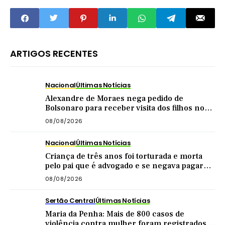
estado grave
ARTIGOS RECENTES
Nacional
Últimas Notícias
Alexandre de Moraes nega pedido de
Bolsonaro para receber visita dos filhos no
dia dos pais
08/08/2026
Nacional
Últimas Notícias
Criança de três anos foi torturada e morta
pelo pai que é advogado e se negava pagar
pensão
08/08/2026
Sertão Central
Últimas Notícias
Maria da Penha: Mais de 800 casos de
violência contra mulher foram registrados