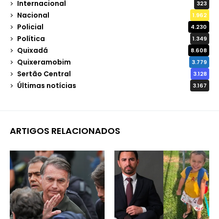
Internacional
323
Nacional
1.962
Policial
4.230
Política
1.349
Quixadá
8.608
Quixeramobim
3.779
Sertão Central
3.128
Últimas notícias
3.167
ARTIGOS RELACIONADOS