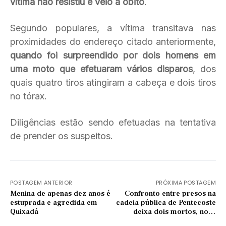
vítima não resistiu e veio a óbito
.
Segundo populares, a vítima transitava nas
proximidades do endereço citado anteriormente,
quando foi surpreendido por dois homens em
uma moto que efetuaram vários disparos
, dos
quais quatro tiros atingiram a cabeça e dois tiros
no tórax.
Diligências estão sendo efetuadas na tentativa
de prender os suspeitos.
POSTAGEM ANTERIOR
PRÓXIMA POSTAGEM
Menina de apenas dez anos é
Confronto entre presos na
estuprada e agredida em
cadeia pública de Pentecoste
Quixadá
deixa dois mortos, nove
feridos e mais dois em