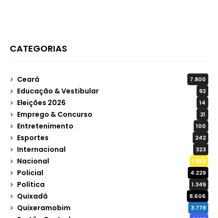
CATEGORIAS
Ceará
7.800
Educação & Vestibular
92
Eleições 2026
14
Emprego & Concurso
21
Entretenimento
100
Esportes
242
Internacional
323
Nacional
1.959
Policial
4.229
Política
1.349
Quixadá
8.606
Quixeramobim
3.778