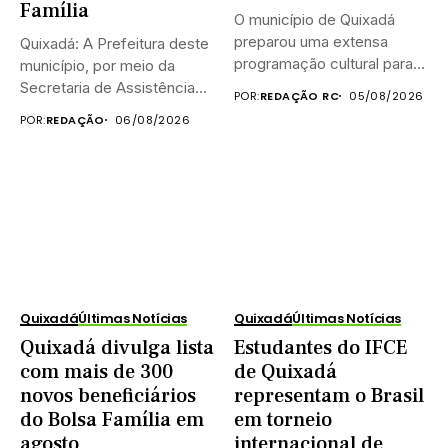
Família
O município de Quixadá
preparou uma extensa
Quixadá: A Prefeitura deste
programação cultural para
município, por meio da
celebrar o...
Secretaria de Assistência
POR:
REDAÇÃO RC
05/08/2026
Social...
POR:
REDAÇÃO
06/08/2026
Quixadá
Últimas Notícias
Quixadá
Últimas Notícias
Quixadá divulga lista
Estudantes do IFCE
com mais de 300
de Quixadá
novos beneficiários
representam o Brasil
do Bolsa Família em
em torneio
agosto
internacional de