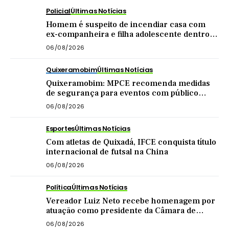
Policial
Últimas Notícias
Homem é suspeito de incendiar casa com
ex-companheira e filha adolescente dentro
do imóvel
06/08/2026
Quixeramobim
Últimas Notícias
Quixeramobim: MPCE recomenda medidas
de segurança para eventos com público
acima de mil pessoas
06/08/2026
Esportes
Últimas Notícias
Com atletas de Quixadá, IFCE conquista título
internacional de futsal na China
06/08/2026
Política
Últimas Notícias
Vereador Luiz Neto recebe homenagem por
atuação como presidente da Câmara de
Quixadá
06/08/2026