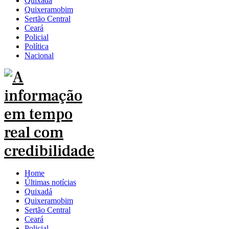
Quixadá
Quixeramobim
Sertão Central
Ceará
Policial
Política
Nacional
Home
Últimas notícias
Quixadá
Quixeramobim
Sertão Central
Ceará
Policial