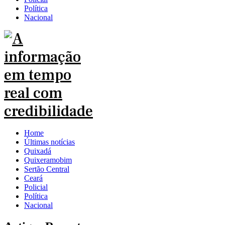
Política
Nacional
Home
Últimas notícias
Quixadá
Quixeramobim
Sertão Central
Ceará
Policial
Política
Nacional