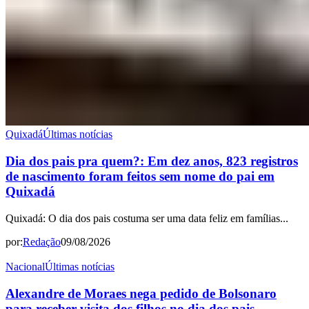
Quixadá
Últimas notícias
Dia dos pais pra quem?: Em dez anos, 823 registros
de nascimento foram feitos sem nome do pai em
Quixadá
Quixadá: O dia dos pais costuma ser uma data feliz em famílias...
por:
Redação
09/08/2026
Nacional
Últimas notícias
Alexandre de Moraes nega pedido de Bolsonaro
para receber visita dos filhos no dia dos pais