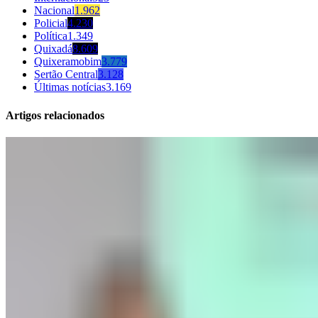
Nacional
1.962
Policial
4.230
Política
1.349
Quixadá
8.609
Quixeramobim
3.779
Sertão Central
3.128
Últimas notícias
3.169
Artigos relacionados