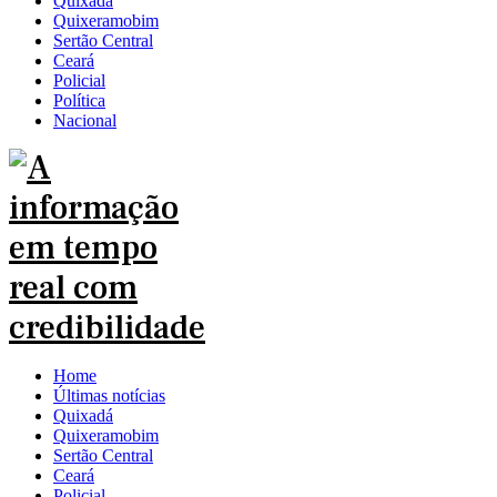
Quixadá
Quixeramobim
Sertão Central
Ceará
Policial
Política
Nacional
Home
Últimas notícias
Quixadá
Quixeramobim
Sertão Central
Ceará
Policial