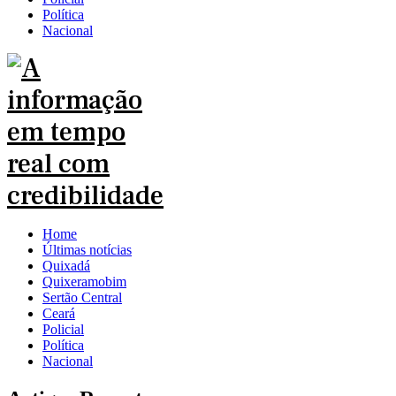
Política
Nacional
Home
Últimas notícias
Quixadá
Quixeramobim
Sertão Central
Ceará
Policial
Política
Nacional