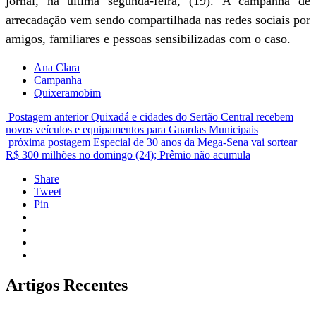
jornal, na última segunda-feira, (19). A campanha de
arrecadação vem sendo compartilhada nas redes sociais por
amigos, familiares e pessoas sensibilizadas com o caso.
Ana Clara
Campanha
Quixeramobim
Postagem anterior
Quixadá e cidades do Sertão Central recebem
novos veículos e equipamentos para Guardas Municipais
próxima postagem
Especial de 30 anos da Mega-Sena vai sortear
R$ 300 milhões no domingo (24); Prêmio não acumula
Share
Tweet
Pin
Artigos Recentes