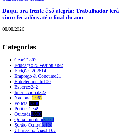
Daqui pra frente é só alegria: Trabalhador terá
cinco feriadões até o final do ano
08/08/2026
Categorias
Ceará
7.803
Educação & Vestibular
92
Eleições 2026
14
Emprego & Concurso
21
Entretenimento
100
Esportes
242
Internacional
323
Nacional
1.962
Policial
4.230
Política
1.349
Quixadá
8.608
Quixeramobim
3.779
Sertão Central
3.128
Últimas notícias
3.167