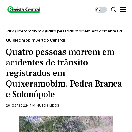
Lar
Quixeramobim
Quatro pessoas morrem em acidentes de
trânsito registrados em Quixeramobim,
Quixeramobim
Sertão Central
Pedra Branca e Solonópole
Quatro pessoas morrem em
acidentes de trânsito
registrados em
Quixeramobim, Pedra Branca
e Solonópole
28/02/2022
1 MINUTOS LIDOS