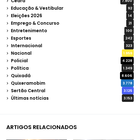
Ceará
7.800
Educação & Vestibular
92
Eleições 2026
14
Emprego & Concurso
21
Entretenimento
100
Esportes
242
Internacional
323
Nacional
1.959
Policial
4.228
Política
1.349
Quixadá
8.606
Quixeramobim
3.778
Sertão Central
3.125
Últimas notícias
3.153
ARTIGOS RELACIONADOS