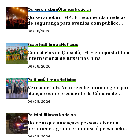
Quixeramobim
Últimas Notícias
Quixeramobim: MPCE recomenda medidas
de segurança para eventos com público
acima de mil pessoas
06/08/2026
Esportes
Últimas Notícias
Com atletas de Quixadá, IFCE conquista título
internacional de futsal na China
06/08/2026
Política
Últimas Notícias
Vereador Luiz Neto recebe homenagem por
atuação como presidente da Câmara de
Quixadá
06/08/2026
Policial
Últimas Notícias
Homem que ameaçava pessoas dizendo
pertencer a grupo criminoso é preso pelo
BPRaio em Quixeramobim
06/08/2026