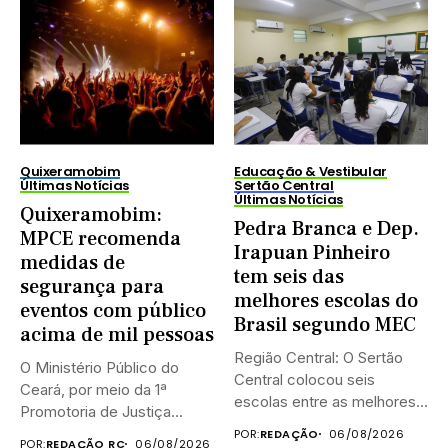
Quixeramobim
Educação & Vestibular
Últimas Notícias
Sertão Central
Últimas Notícias
Quixeramobim:
Pedra Branca e Dep.
MPCE recomenda
Irapuan Pinheiro
medidas de
tem seis das
segurança para
melhores escolas do
eventos com público
Brasil segundo MEC
acima de mil pessoas
Região Central: O Sertão
O Ministério Público do
Central colocou seis
Ceará, por meio da 1ª
escolas entre as melhores
Promotoria de Justiça...
do...
POR:
REDAÇÃO
06/08/2026
POR:
REDAÇÃO RC
06/08/2026