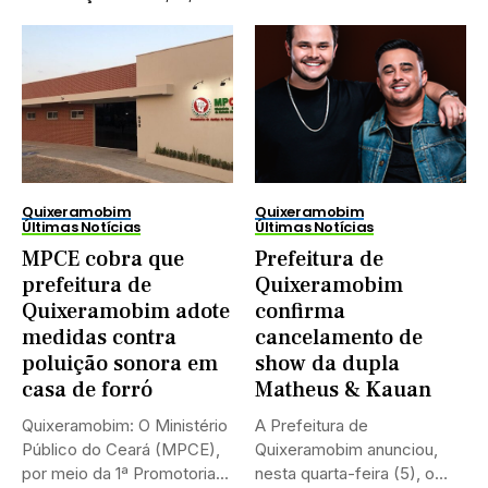
Quixeramobim
Quixeramobim
Últimas Notícias
Últimas Notícias
MPCE cobra que
Prefeitura de
prefeitura de
Quixeramobim
Quixeramobim adote
confirma
medidas contra
cancelamento de
poluição sonora em
show da dupla
casa de forró
Matheus & Kauan
Quixeramobim: O Ministério
A Prefeitura de
Público do Ceará (MPCE),
Quixeramobim anunciou,
por meio da 1ª Promotoria...
nesta quarta-feira (5), o