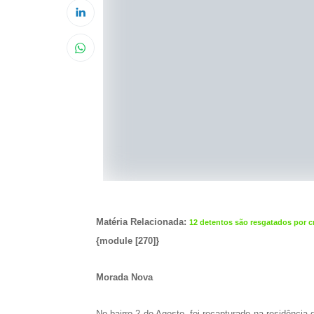
Matéria Relacionada:
12 detentos são resgatados por 
{module [270]}
Morada Nova
No bairro 2 de Agosto, foi recapturado na residência