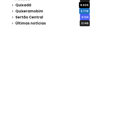
Quixadá
8.605
Quixeramobim
3.776
Sertão Central
3.124
Últimas notícias
3.146