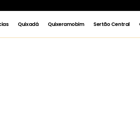
cias
Quixadá
Quixeramobim
Sertão Central