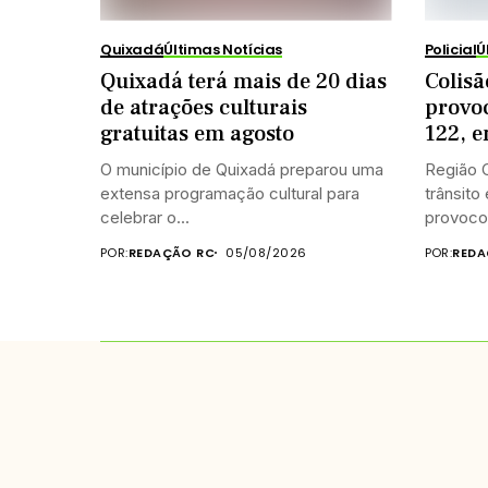
Quixadá
Últimas Notícias
Policial
Ú
Quixadá terá mais de 20 dias
Colisã
de atrações culturais
provo
gratuitas em agosto
122, 
O município de Quixadá preparou uma
Região C
extensa programação cultural para
trânsito
celebrar o...
provocou
POR:
REDAÇÃO RC
05/08/2026
POR:
REDA