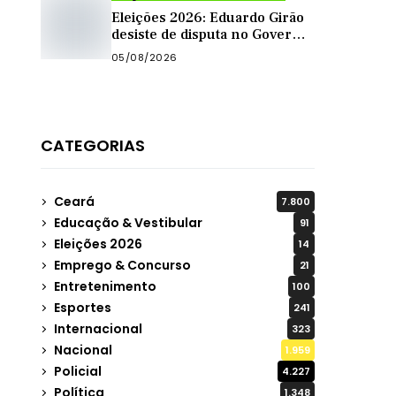
Eleições 2026: Eduardo Girão
desiste de disputa no Governo
do Ceará e decide ser vice de
05/08/2026
Zema
CATEGORIAS
Ceará
7.800
Educação & Vestibular
91
Eleições 2026
14
Emprego & Concurso
21
Entretenimento
100
Esportes
241
Internacional
323
Nacional
1.959
Policial
4.227
Política
1.348