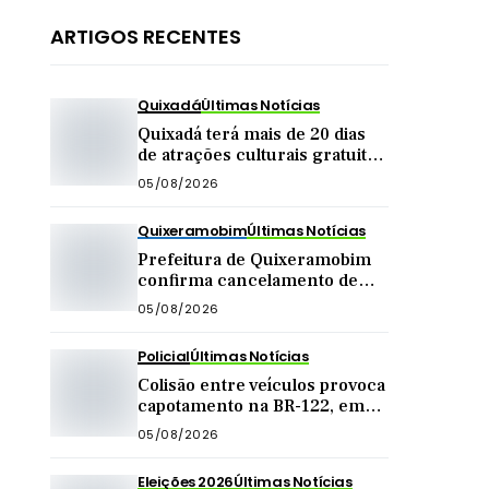
ARTIGOS RECENTES
Quixadá
Últimas Notícias
Quixadá terá mais de 20 dias
de atrações culturais gratuitas
em agosto
05/08/2026
Quixeramobim
Últimas Notícias
Prefeitura de Quixeramobim
confirma cancelamento de
show da dupla Matheus &
05/08/2026
Kauan
Policial
Últimas Notícias
Colisão entre veículos provoca
capotamento na BR-122, em
Quixadá
05/08/2026
Eleições 2026
Últimas Notícias