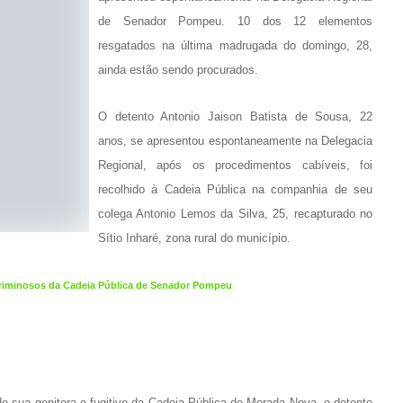
de Senador Pompeu. 10 dos 12 elementos
resgatados na última madrugada do domingo, 28,
ainda estão sendo procurados.
O detento Antonio Jaison Batista de Sousa, 22
anos, se apresentou espontaneamente na Delegacia
Regional, após os procedimentos cabíveis, foi
recolhido à Cadeia Pública na companhia de seu
colega Antonio Lemos da Silva, 25, recapturado no
Sítio Inharé, zona rural do município.
criminosos da Cadeia Pública de Senador Pompeu
 de sua genitora o fugitivo da Cadeia Pública de Morada Nova, o detento