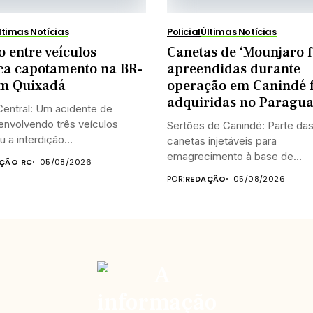
ltimas Notícias
Policial
Últimas Notícias
o entre veículos
Canetas de ‘Mounjaro f
ca capotamento na BR-
apreendidas durante
em Quixadá
operação em Canindé 
adquiridas no Paragua
entral: Um acidente de
 envolvendo três veículos
Sertões de Canindé: Parte da
 a interdição...
canetas injetáveis para
emagrecimento à base de
ÇÃO RC
05/08/2026
tirzepatida,...
POR:
REDAÇÃO
05/08/2026