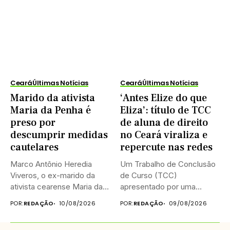
Ceará
Últimas Notícias
Ceará
Últimas Notícias
Marido da ativista
‘Antes Elize do que
Maria da Penha é
Eliza’: título de TCC
preso por
de aluna de direito
descumprir medidas
no Ceará viraliza e
cautelares
repercute nas redes
Marco Antônio Heredia
Um Trabalho de Conclusão
Viveros, o ex-marido da
de Curso (TCC)
ativista cearense Maria da
apresentado por uma
Penha,...
estudante de...
POR:
REDAÇÃO
10/08/2026
POR:
REDAÇÃO
09/08/2026