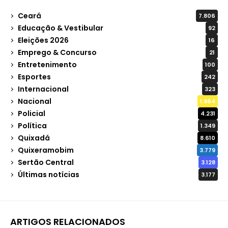
Ceará
7.806
Educação & Vestibular
92
Eleições 2026
16
Emprego & Concurso
21
Entretenimento
100
Esportes
242
Internacional
323
Nacional
1.964
Policial
4.231
Política
1.349
Quixadá
8.610
Quixeramobim
3.779
Sertão Central
3.128
Últimas notícias
3.177
ARTIGOS RELACIONADOS