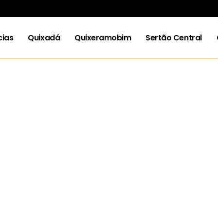
cias
Quixadá
Quixeramobim
Sertão Central