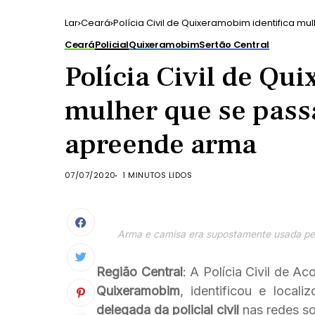
Lar
Ceará
Polícia Civil de Quixeramobim identifica 
Ceará
Policial
Quixeramobim
Sertão Central
Polícia Civil de Qu
mulher que se pass
apreende arma
07/07/2020
1 MINUTOS LIDOS
Arma e camisa era supostamente usada pel
Região Central
: A Polícia Civil de Ac
Quixeramobim
, identificou e local
delegada da policial civil
nas redes so