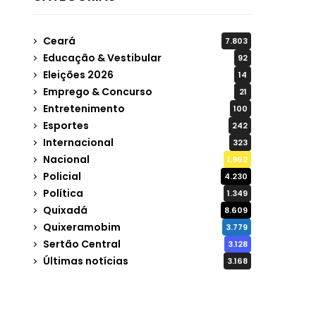
Ceará
7.803
Educação & Vestibular
92
Eleições 2026
14
Emprego & Concurso
21
Entretenimento
100
Esportes
242
Internacional
323
Nacional
1.962
Policial
4.230
Política
1.349
Quixadá
8.609
Quixeramobim
3.779
Sertão Central
3.128
Últimas notícias
3.168