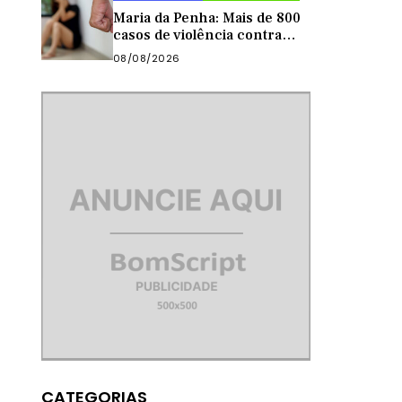
Maria da Penha: Mais de 800
casos de violência contra
mulher foram registrados no
08/08/2026
Sertão Central este ano
CATEGORIAS