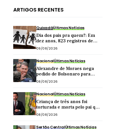
ARTIGOS RECENTES
Quixadá
Últimas Notícias
Dia dos pais pra quem?: Em
dez anos, 823 registros de
nascimento foram feitos sem
09/08/2026
nome do pai em Quixadá
Nacional
Últimas Notícias
Alexandre de Moraes nega
pedido de Bolsonaro para
receber visita dos filhos no dia
08/08/2026
dos pais
Nacional
Últimas Notícias
Criança de três anos foi
torturada e morta pelo pai que
é advogado e se negava pagar
08/08/2026
pensão
Sertão Central
Últimas Notícias