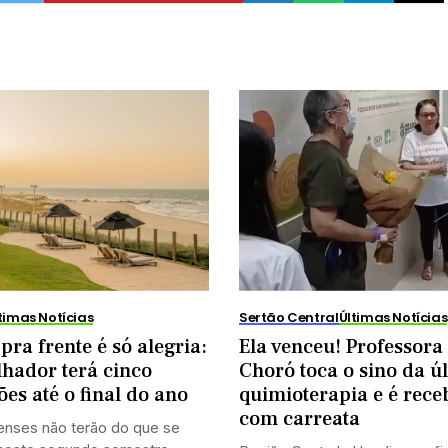
timas Notícias
Sertão Central
Últimas Notícias
pra frente é só alegria:
Ela venceu! Professora
hador terá cinco
Choró toca o sino da ú
ões até o final do ano
quimioterapia e é rece
com carreata
enses não terão do que se