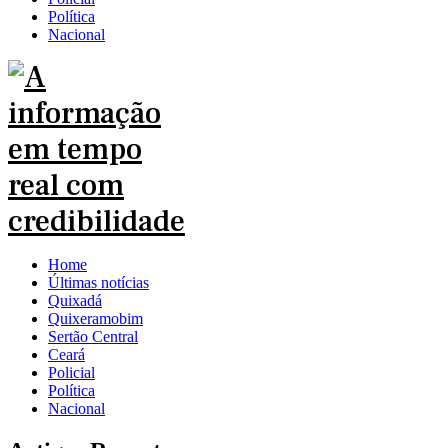
Política
Nacional
Home
Últimas notícias
Quixadá
Quixeramobim
Sertão Central
Ceará
Policial
Política
Nacional