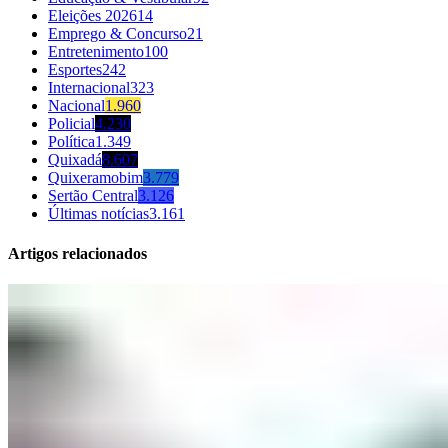
Eleições 2026
14
Emprego & Concurso
21
Entretenimento
100
Esportes
242
Internacional
323
Nacional
1.960
Policial
4.230
Política
1.349
Quixadá
8.607
Quixeramobim
3.779
Sertão Central
3.126
Últimas notícias
3.161
Artigos relacionados