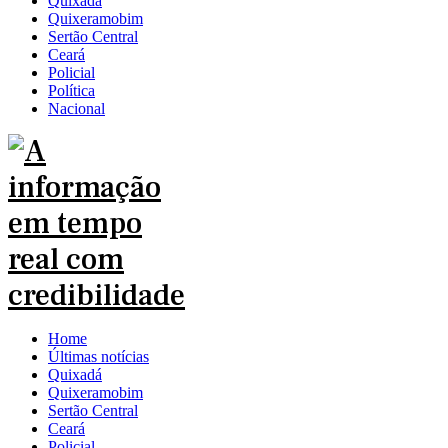
Quixadá
Quixeramobim
Sertão Central
Ceará
Policial
Política
Nacional
Home
Últimas notícias
Quixadá
Quixeramobim
Sertão Central
Ceará
Policial