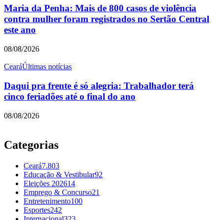
Maria da Penha: Mais de 800 casos de violência
contra mulher foram registrados no Sertão Central
este ano
08/08/2026
Ceará
Últimas notícias
Daqui pra frente é só alegria: Trabalhador terá
cinco feriadões até o final do ano
08/08/2026
Categorias
Ceará
7.803
Educação & Vestibular
92
Eleições 2026
14
Emprego & Concurso
21
Entretenimento
100
Esportes
242
Internacional
323