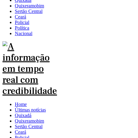
Quixadá
Quixeramobim
Sertão Central
Ceará
Policial
Política
Nacional
Home
Últimas notícias
Quixadá
Quixeramobim
Sertão Central
Ceará
Policial