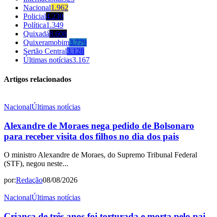
Nacional
1.962
Policial
4.230
Política
1.349
Quixadá
8.608
Quixeramobim
3.779
Sertão Central
3.128
Últimas notícias
3.167
Artigos relacionados
Nacional
Últimas notícias
Alexandre de Moraes nega pedido de Bolsonaro
para receber visita dos filhos no dia dos pais
O ministro Alexandre de Moraes, do Supremo Tribunal Federal
(STF), negou neste...
por:
Redação
08/08/2026
Nacional
Últimas notícias
Criança de três anos foi torturada e morta pelo pai