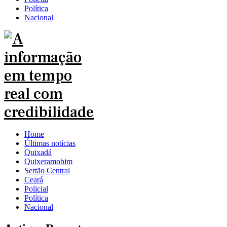
Política
Nacional
Home
Últimas notícias
Quixadá
Quixeramobim
Sertão Central
Ceará
Policial
Política
Nacional