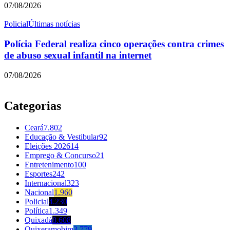
07/08/2026
Policial
Últimas notícias
Polícia Federal realiza cinco operações contra crimes
de abuso sexual infantil na internet
07/08/2026
Categorias
Ceará
7.802
Educação & Vestibular
92
Eleições 2026
14
Emprego & Concurso
21
Entretenimento
100
Esportes
242
Internacional
323
Nacional
1.960
Policial
4.230
Política
1.349
Quixadá
8.608
Quixeramobim
3.779