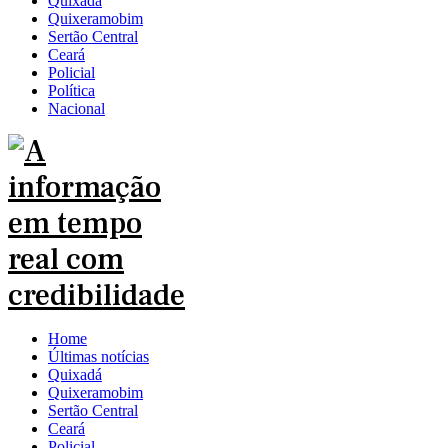
Quixadá
Quixeramobim
Sertão Central
Ceará
Policial
Política
Nacional
Home
Últimas notícias
Quixadá
Quixeramobim
Sertão Central
Ceará
Policial