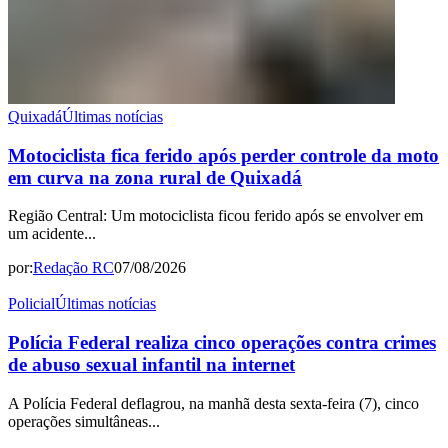
Quixadá
Últimas notícias
Motociclista fica ferido após perder controle da moto
em curva na zona rural de Quixadá
Região Central: Um motociclista ficou ferido após se envolver em
um acidente...
por:
Redação RC
07/08/2026
Policial
Últimas notícias
Polícia Federal realiza cinco operações contra crimes
de abuso sexual infantil na internet
A Polícia Federal deflagrou, na manhã desta sexta-feira (7), cinco
operações simultâneas...