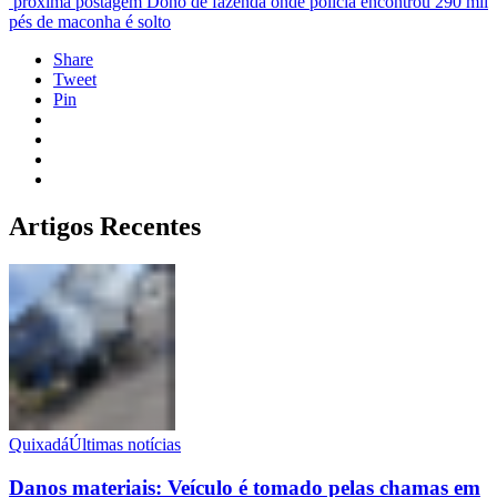
próxima postagem
Dono de fazenda onde polícia encontrou 290 mil
pés de maconha é solto
Share
Tweet
Pin
Artigos Recentes
Quixadá
Últimas notícias
Danos materiais: Veículo é tomado pelas chamas em