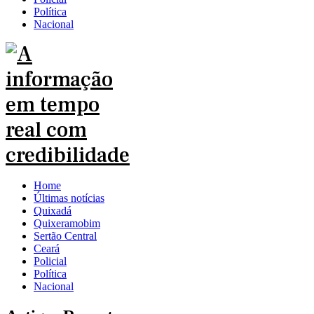
Política
Nacional
Home
Últimas notícias
Quixadá
Quixeramobim
Sertão Central
Ceará
Policial
Política
Nacional