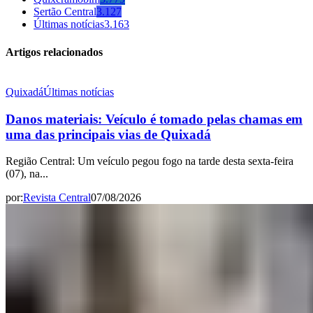
Sertão Central
3.127
Últimas notícias
3.163
Artigos relacionados
Quixadá
Últimas notícias
Danos materiais: Veículo é tomado pelas chamas em
uma das principais vias de Quixadá
Região Central: Um veículo pegou fogo na tarde desta sexta-feira
(07), na...
por:
Revista Central
07/08/2026