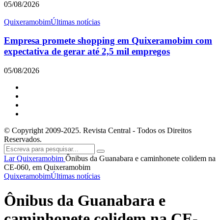
05/08/2026
Quixeramobim
Últimas notícias
Empresa promete shopping em Quixeramobim com
expectativa de gerar até 2,5 mil empregos
05/08/2026
© Copyright 2009-2025. Revista Central - Todos os Direitos
Reservados.
Lar
Quixeramobim
Ônibus da Guanabara e caminhonete colidem na
CE-060, em Quixeramobim
Quixeramobim
Últimas notícias
Ônibus da Guanabara e
caminhonete colidem na CE-