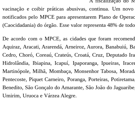
A fiscalização do 
vacinação e coibir práticas abusivas, continua. Um novo
notificados pelo MPCE para apresentarem Plano de Operaci
(Caocidadania) do órgão. Esse valor representa 48% de tod
De acordo com o MPCE, as cidades que foram recomendad
Aquiraz, Aracati, Ararendá, Arneiroz, Aurora, Banabuiú, B
Cedro, Choró, Coreaú, Crateús, Croatá, Cruz, Deputado Ira
Hidrolândia, Ibiapina, Icapuí, Ipaporanga, Ipueiras, Irace
Martinópole, Milhã, Mombaça, Monsenhor Tabosa, Morada 
Pentecoste, Piquet Carneiro, Poranga, Porteiras, Potiretama
Benedito, São Gonçalo do Amarante, São João do Jaguaribe,
Umirim, Uruoca e Várzea Alegre.