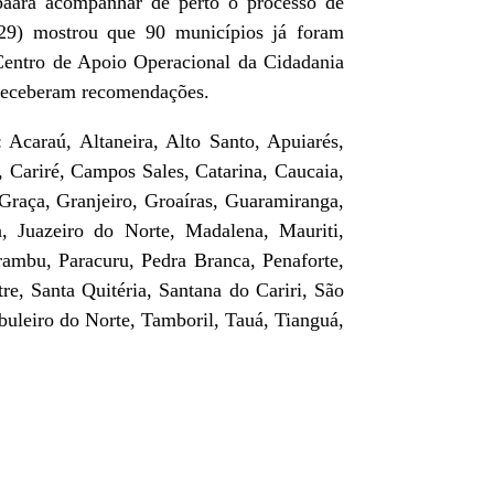
paara acompanhar de perto o processo de
 (29) mostrou que 90 municípios já foram
Centro de Apoio Operacional da Cidadania
o receberam recomendações.
caraú, Altaneira, Alto Santo, Apuiarés,
 Cariré, Campos Sales, Catarina, Caucaia,
Graça, Granjeiro, Groaíras, Guaramiranga,
ara, Juazeiro do Norte, Madalena, Mauriti,
mbu, Paracuru, Pedra Branca, Penaforte,
tre, Santa Quitéria, Santana do Cariri, São
uleiro do Norte, Tamboril, Tauá, Tianguá,