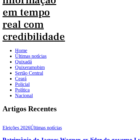
Home
Últimas notícias
Quixadá
Quixeramobim
Sertão Central
Ceará
Policial
Política
Nacional
Artigos Recentes
Eleições 2026
Últimas notícias
Patrimônio de Jaques Wagner, ex-líder do governo L