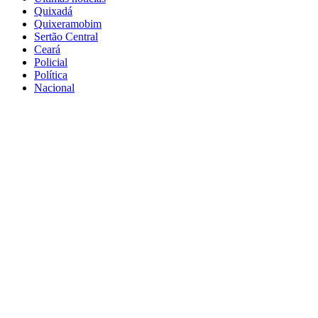
Quixadá
Quixeramobim
Sertão Central
Ceará
Policial
Política
Nacional