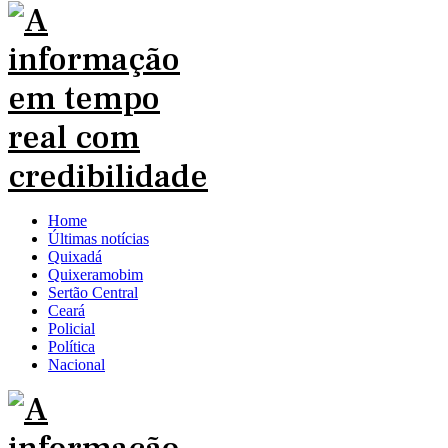
Home
Últimas notícias
Quixadá
Quixeramobim
Sertão Central
Ceará
Policial
Política
Nacional