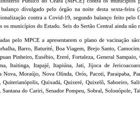
Ministério Público do Ceará (MPCE) contra os municípios 
 balanço divulgado pelo órgão na noite desta sexta-feira
onalização contra a Covid-19, segundo balanço feito pelo 
os os municípios do Estado. Seis do Sertão Central ainda nã
as pelo MPCE a apresentarem o plano de vacinação são: A
arbalha, Barro, Baturité, Boa Viagem, Brejo Santo, Camocim,
puan Pinheiro, Eusébio, Ereré, Fortaleza, General Sampaio, 
ma, Itaitinga, Itapajé, Itapiúna, Jati, Jijoca de Jericoaco
Nova, Moraújo, Nova Olinda, Orós, Pacoti, Paraipaba, Para
, Quiterianópolis, Quixadá, Quixeré, Quixelô, Saboeiro, Sali
 Santana do Cariri, Senador Pompeu, Sobral, Solonópole, Tab