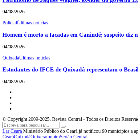
04/08/2026
Policial
Últimas notícias
Homem é morto a facadas em Canindé; suspeito diz nã
04/08/2026
Quixadá
Últimas notícias
Estudantes do IFCE de Quixadá representam o Brasil 
04/08/2026
© Copyright 2009-2025. Revista Central - Todos os Direitos Reserva
Lar
Ceará
Ministério Público do Ceará já notificou 90 municípios a 
Ceará
Quixadá
Quixeramobim
Sertão Central