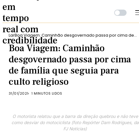
Lar
Boa Viagem: Caminhão desgovernado passa por cima de
família que seguia para culto religioso
Boa Viagem: Caminhão
desgovernado passa por cima
de família que seguia para
culto religioso
31/01/2021
1 MINUTOS LIDOS
O motorista relatou que a barra da direção quebrou e não teve
como desviar do motociclista (foto Repórter Dam Rodrigues, da
FJ Noticias)