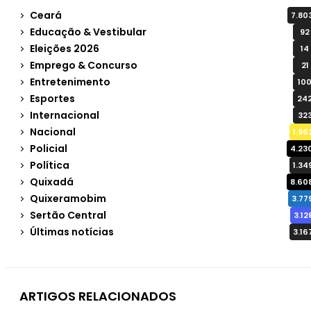
Ceará
7.80
Educação & Vestibular
92
Eleições 2026
14
Emprego & Concurso
21
Entretenimento
10
Esportes
24
Internacional
32
Nacional
1.96
Policial
4.23
Política
1.34
Quixadá
8.60
Quixeramobim
3.77
Sertão Central
3.12
Últimas notícias
3.16
ARTIGOS RELACIONADOS