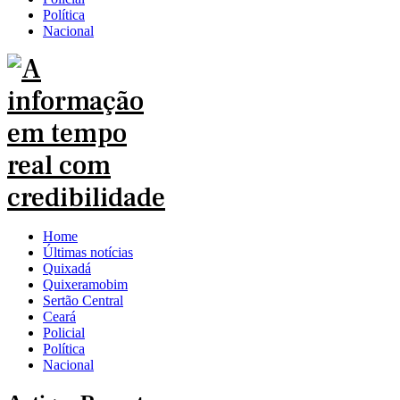
Política
Nacional
Home
Últimas notícias
Quixadá
Quixeramobim
Sertão Central
Ceará
Policial
Política
Nacional