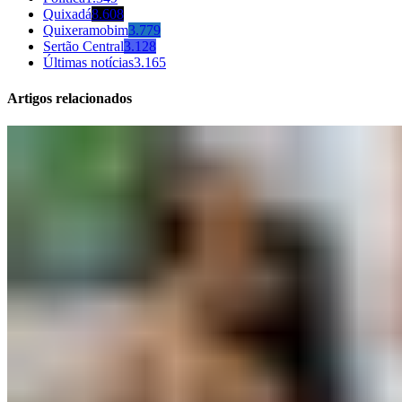
Quixadá
8.608
Quixeramobim
3.779
Sertão Central
3.128
Últimas notícias
3.165
Artigos relacionados