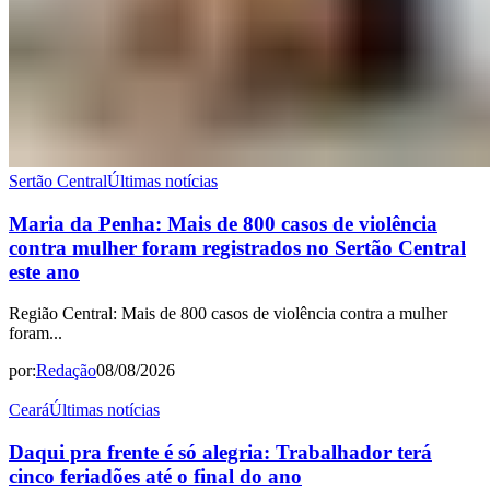
Sertão Central
Últimas notícias
Maria da Penha: Mais de 800 casos de violência
contra mulher foram registrados no Sertão Central
este ano
Região Central: Mais de 800 casos de violência contra a mulher
foram...
por:
Redação
08/08/2026
Ceará
Últimas notícias
Daqui pra frente é só alegria: Trabalhador terá
cinco feriadões até o final do ano