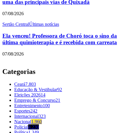
uma das principais vias de Quixadá
07/08/2026
Sertão Central
Últimas notícias
Ela venceu! Professora de Choró toca o sino da
última quimioterapia e é recebida com carreata
07/08/2026
Categorias
Ceará
7.803
Educação & Vestibular
92
Eleições 2026
14
Emprego & Concurso
21
Entretenimento
100
Esportes
242
Internacional
323
Nacional
1.960
Policial
4.230
Política
1.349