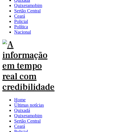
Quixadá
Quixeramobim
Sertão Central
Ceará
Policial
Política
Nacional
Home
Últimas notícias
Quixadá
Quixeramobim
Sertão Central
Ceará
Policial