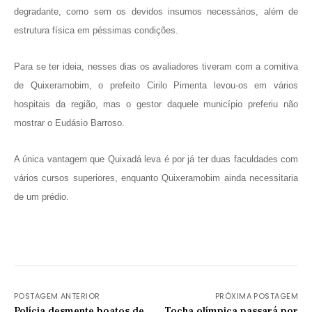
degradante, como sem os devidos insumos necessários, além de
estrutura física em péssimas condições.
Para se ter ideia, nesses dias os avaliadores tiveram com a comitiva
de Quixeramobim, o prefeito Cirilo Pimenta levou-os em vários
hospitais da região, mas o gestor daquele município preferiu não
mostrar o Eudásio Barroso.
A única vantagem que Quixadá leva é por já ter duas faculdades com
vários cursos superiores, enquanto Quixeramobim ainda necessitaria
de um prédio.
POSTAGEM ANTERIOR
PRÓXIMA POSTAGEM
Polícia desmente boatos de
Tocha olímpica passará por