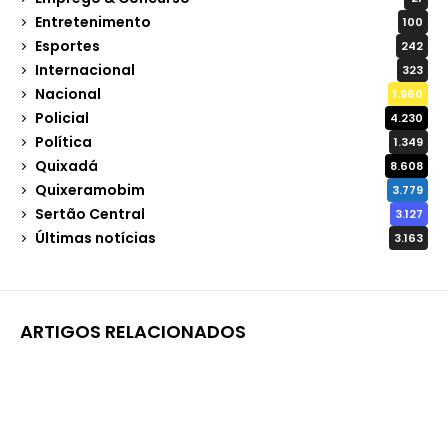
Entretenimento
100
Esportes
242
Internacional
323
Nacional
1.960
Policial
4.230
Política
1.349
Quixadá
8.608
Quixeramobim
3.779
Sertão Central
3.127
Últimas notícias
3.163
ARTIGOS RELACIONADOS