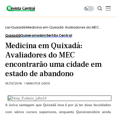
Lar
Quixadá
Medicina em Quixadá: Avaliadores do MEC
encontrarão uma cidade em estado de
Quixadá
Quixeramobim
Sertão Central
abandono
Medicina em Quixadá:
Avaliadores do MEC
encontrarão uma cidade em
estado de abandono
16/10/2015
1 MINUTOS LIDOS
A única vantagem que Quixadá leva é por já ter duas faculdades
com vários cursos superiores, enquanto Quixeramobim ainda