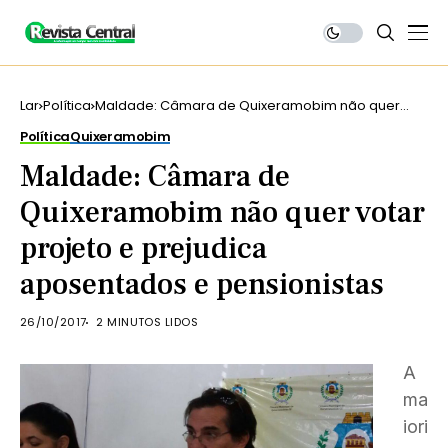
Lar
Política
Maldade: Câmara de Quixeramobim não quer
votar projeto e prejudica aposentados e
Política
Quixeramobim
pensionistas
Maldade: Câmara de
Quixeramobim não quer votar
projeto e prejudica
aposentados e pensionistas
26/10/2017
2 MINUTOS LIDOS
A
ma
iori