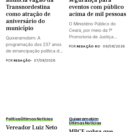
Transnordestina
eventos com público
como atração de
acima de mil pessoas
aniversário do
O Ministério Público do
município
Ceará, por meio da 1ª
Promotoria de Justiça...
Quixeramobim: A
programação dos 237 anos
POR:
REDAÇÃO RC
06/08/2026
de emancipação política de
Quixeramobim terá...
POR:
REDAÇÃO
07/08/2026
Política
Últimas Notícias
Quixeramobim
Últimas Notícias
Vereador Luiz Neto
MPCE cobra que