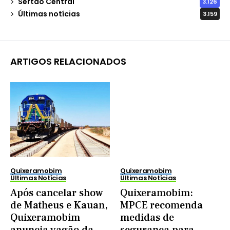
Sertão Central
3.126
Últimas notícias
3.159
ARTIGOS RELACIONADOS
Quixeramobim
Quixeramobim
Últimas Notícias
Últimas Notícias
Após cancelar show
Quixeramobim:
de Matheus e Kauan,
MPCE recomenda
Quixeramobim
medidas de
anuncia vagão da
segurança para