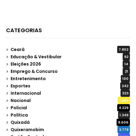
aniversário do município
CATEGORIAS
Ceará
7.802
Educação & Vestibular
92
Eleições 2026
14
Emprego & Concurso
21
Entretenimento
100
Esportes
242
Internacional
323
Nacional
1.960
Policial
4.229
Política
1.349
Quixadá
8.606
Quixeramobim
3.779