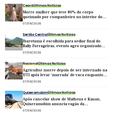
Ceará
Últimas Notícias
Morre mulher que teve 80% do corpo
queimado por companheiro no interior do
Ceará
07/08/2026
Sertão Central
Últimas Notícias
Ibaretama é escolhida para sediar final do
Rally Forrageiras, evento agro organizado
pela CNA
07/08/2026
Nacional
Últimas Notícias
Agricultor morre depois de ser internado na
UTI após levar ‘marrada’ de vaca enquanto
tirava leite
07/08/2026
Quixeramobim
Últimas Notícias
Após cancelar show de Matheus e Kauan,
Quixeramobim anuncia vagão da
Transnordestina como atração de
07/08/2026