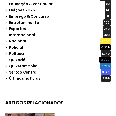
Educação & Vestibular
92
Eleições 2026
14
Emprego & Concurso
21
Entretenimento
100
Esportes
242
Internacional
323
Nacional
1.960
Policial
4.229
Política
1.349
Quixadá
8.606
Quixeramobim
3.779
Sertão Central
3.126
Últimas notícias
3.159
ARTIGOS RELACIONADOS