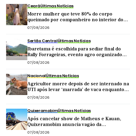
Ceará
Últimas Notícias
Morre mulher que teve 80% do corpo
queimado por companheiro no interior do
Ceará
07/08/2026
Sertão Central
Últimas Notícias
Ibaretama é escolhida para sediar final do
Rally Forrageiras, evento agro organizado
pela CNA
07/08/2026
Nacional
Últimas Notícias
Agricultor morre depois de ser internado na
UTI após levar ‘marrada’ de vaca enquanto
tirava leite
07/08/2026
Quixeramobim
Últimas Notícias
Após cancelar show de Matheus e Kauan,
Quixeramobim anuncia vagão da
Transnordestina como atração de
07/08/2026