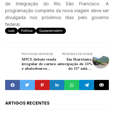
de Integração do Rio São Francisco. A
programação completa da nova viagem deve ser
divulgada nos próximos dias pelo governo
federal.
Lula
Política
Quixeramobim
POSTAGEM ANTERIOR
PRÓXIMA POSTAGEM
MPCE debate venda
Em Ibaretama,
irregular de carnes
antecipação de 50%
e abatedouros
do 13º salário
clandestinos em
impulsiona
Senador Pompeu
economia local e
nesta terça-feira
beneficia
(15)
servidores
ARTIGOS RECENTES