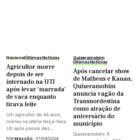
Nacional
Últimas Notícias
Quixeramobim
Últimas Notícias
Agricultor morre
Após cancelar show
depois de ser
de Matheus e Kauan,
internado na UTI
Quixeramobim
após levar ‘marrada’
anuncia vagão da
de vaca enquanto
Transnordestina
tirava leite
como atração de
Um agricultor de 44 anos,
aniversário do
morreu na última terça-feira
município
(4) após passar dez...
Quixeramobim: A
POR:
REDAÇÃO
07/08/2026