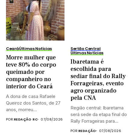
Ceará
Últimas Notícias
Sertão Central
Últimas Notícias
Morre mulher que
Ibaretama é
teve 80% do corpo
escolhida para
queimado por
sediar final do Rally
companheiro no
Forrageiras, evento
interior do Ceará
agro organizado
A dona de casa Rafaele
pela CNA
Queiroz dos Santos, de 27
Região central: Ibaretama
anos, morreu...
será sede da etapa final do
POR:
REDAÇÃO RC
07/08/2026
Rally Forrageiras para...
POR:
REDAÇÃO
07/08/2026