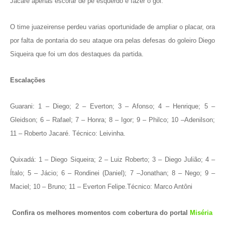
Jacaré apenas escorar de pé esquerdo e fazer o gol.
O time juazeirense perdeu varias oportunidade de ampliar o placar, ora
por falta de pontaria do seu ataque ora pelas defesas do goleiro Diego
Siqueira que foi um dos destaques da partida.
Escalações
Guarani: 1 – Diego; 2 – Everton; 3 – Afonso; 4 – Henrique; 5 –
Gleidson; 6 – Rafael; 7 – Honra; 8 – Igor; 9 – Philco; 10 –
Adenilson;
11 – Roberto Jacaré.
Técnico: Leivinha.
Quixadá: 1 – Diego Siqueira; 2 – Luiz Roberto; 3 – Diego Julião; 4 –
Ítalo; 5 – Jácio; 6 – Rondinei (Daniel); 7 –
Jonathan; 8 – Nego; 9 –
Maciel; 10 – Bruno; 11 – Everton Felipe.
Técnico: Marco Antôni
Confira os melhores momentos com cobertura do portal
Miséria