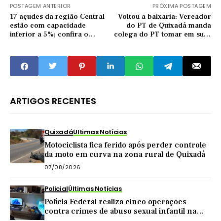
POSTAGEM ANTERIOR
PRÓXIMA POSTAGEM
17 açudes da região Central
Voltou a baixaria: Vereador
estão com capacidade
do PT de Quixadá manda
inferior a 5%; confira o
colega do PT tomar em suas
balanço de seu município
partes íntimas
ARTIGOS RECENTES
Quixadá
Últimas Notícias
Motociclista fica ferido após perder controle
da moto em curva na zona rural de Quixadá
07/08/2026
Policial
Últimas Notícias
Polícia Federal realiza cinco operações
contra crimes de abuso sexual infantil na
internet