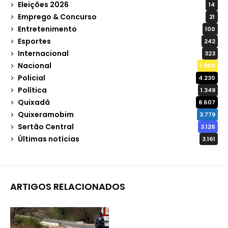
Eleições 2026
14
Emprego & Concurso
21
Entretenimento
100
Esportes
242
Internacional
323
Nacional
1.960
Policial
4.230
Política
1.349
Quixadá
8.607
Quixeramobim
3.779
Sertão Central
3.126
Últimas notícias
3.161
ARTIGOS RELACIONADOS