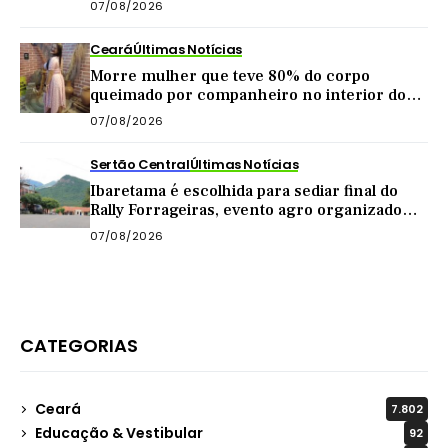
07/08/2026
Ceará
Últimas Notícias
Morre mulher que teve 80% do corpo
queimado por companheiro no interior do
Ceará
07/08/2026
Sertão Central
Últimas Notícias
Ibaretama é escolhida para sediar final do
Rally Forrageiras, evento agro organizado
pela CNA
07/08/2026
CATEGORIAS
Ceará
7.802
Educação & Vestibular
92