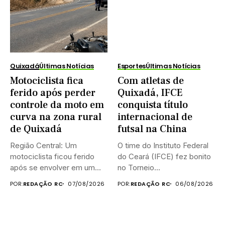
Quixadá
Últimas Notícias
Esportes
Últimas Notícias
Motociclista fica
Com atletas de
ferido após perder
Quixadá, IFCE
controle da moto em
conquista título
curva na zona rural
internacional de
de Quixadá
futsal na China
Região Central: Um
O time do Instituto Federal
motociclista ficou ferido
do Ceará (IFCE) fez bonito
após se envolver em um
no Torneio...
acidente...
POR:
REDAÇÃO RC
07/08/2026
POR:
REDAÇÃO RC
06/08/2026