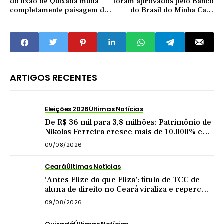
do lixão de Quixadá muda
foram aprovados pelo Banco
completamente paisagem do
do Brasil do Minha Casa
local, veja antes e depois
Minha Vida, em Quixadá
ARTIGOS RECENTES
Eleições 2026
Últimas Notícias
De R$ 36 mil para 3,8 milhões: Patrimônio de
Nikolas Ferreira cresce mais de 10.000% em
4 anos como deputado
09/08/2026
Ceará
Últimas Notícias
‘Antes Elize do que Eliza’: título de TCC de
aluna de direito no Ceará viraliza e repercute
nas redes
09/08/2026