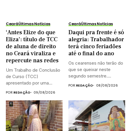
Ceará
Últimas Notícias
Ceará
Últimas Notícias
‘Antes Elize do que
Daqui pra frente é só
Eliza’: título de TCC
alegria: Trabalhador
de aluna de direito
terá cinco feriadões
no Ceará viraliza e
até o final do ano
repercute nas redes
Os cearenses não terão do
que se queixar neste
Um Trabalho de Conclusão
segundo semestre.
de Curso (TCC)
Existem...
apresentado por uma
POR:
REDAÇÃO
08/08/2026
estudante de...
POR:
REDAÇÃO
09/08/2026