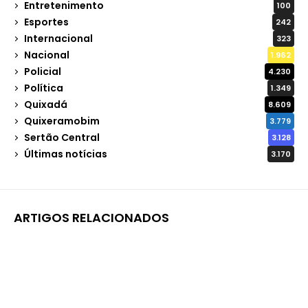
Entretenimento
100
Esportes
242
Internacional
323
Nacional
1.962
Policial
4.230
Política
1.349
Quixadá
8.609
Quixeramobim
3.779
Sertão Central
3.128
Últimas notícias
3.170
ARTIGOS RELACIONADOS