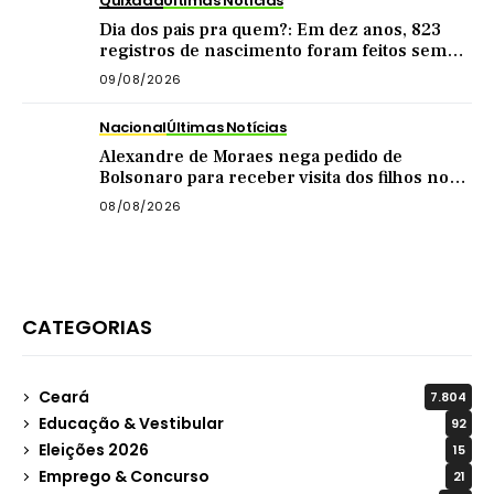
Quixadá
Últimas Notícias
Dia dos pais pra quem?: Em dez anos, 823
registros de nascimento foram feitos sem
nome do pai em Quixadá
09/08/2026
Nacional
Últimas Notícias
Alexandre de Moraes nega pedido de
Bolsonaro para receber visita dos filhos no
dia dos pais
08/08/2026
CATEGORIAS
Ceará
7.804
Educação & Vestibular
92
Eleições 2026
15
Emprego & Concurso
21