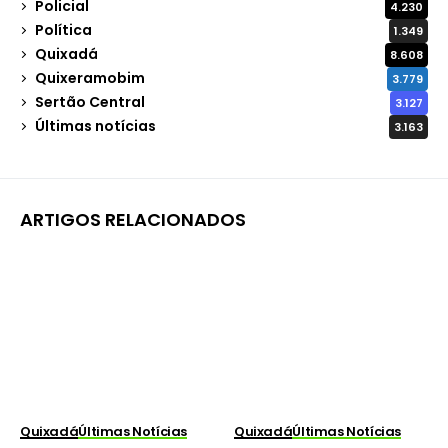
Policial
4.230
Política
1.349
Quixadá
8.608
Quixeramobim
3.779
Sertão Central
3.127
Últimas notícias
3.163
ARTIGOS RELACIONADOS
Quixadá
Últimas Notícias
Quixadá
Últimas Notícias