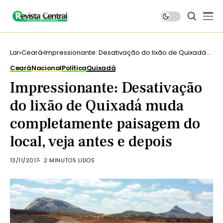
Lar
Ceará
Impressionante: Desativação do lixão de Quixadá
muda completamente paisagem do local, veja
Ceará
Nacional
Política
Quixadá
antes e depois
Impressionante: Desativação
do lixão de Quixadá muda
completamente paisagem do
local, veja antes e depois
13/11/2017
2 MINUTOS LIDOS