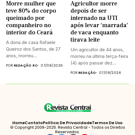
Morre mulher que
Agricultor morre
teve 80% do corpo
depois de ser
queimado por
internado na UTI
companheiro no
após levar ‘marrada’
interior do Ceará
de vaca enquanto
tirava leite
A dona de casa Rafaele
Queiroz dos Santos, de 27
Um agricultor de 44 anos,
anos, morreu...
morreu na última terça-feira
(4) após passar dez...
POR:
REDAÇÃO RC
07/08/2026
POR:
REDAÇÃO
07/08/2026
Home
Contato
Política De Privacidade
Termos De Uso
© Copyright 2009-2025. Revista Central - Todos os Direitos
Reservados.