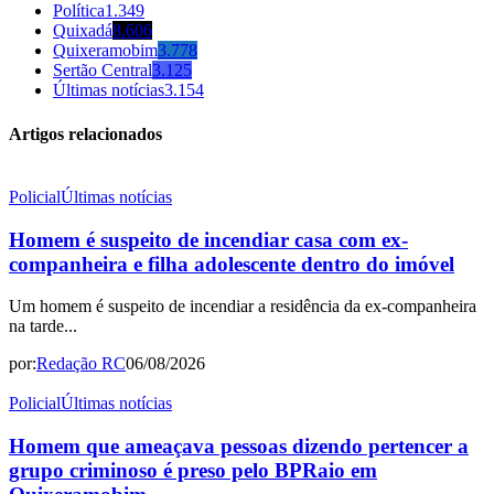
Política
1.349
Quixadá
8.606
Quixeramobim
3.778
Sertão Central
3.125
Últimas notícias
3.154
Artigos relacionados
Policial
Últimas notícias
Homem é suspeito de incendiar casa com ex-
companheira e filha adolescente dentro do imóvel
Um homem é suspeito de incendiar a residência da ex-companheira
na tarde...
por:
Redação RC
06/08/2026
Policial
Últimas notícias
Homem que ameaçava pessoas dizendo pertencer a
grupo criminoso é preso pelo BPRaio em