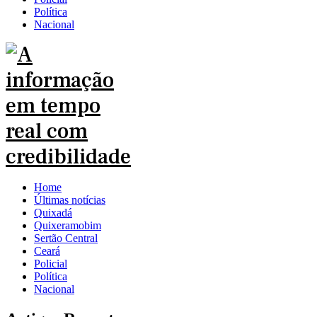
Política
Nacional
Home
Últimas notícias
Quixadá
Quixeramobim
Sertão Central
Ceará
Policial
Política
Nacional