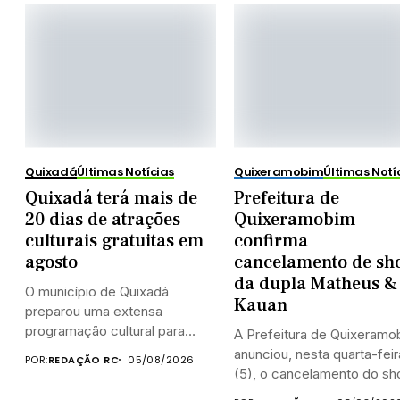
Quixadá
Últimas Notícias
Quixeramobim
Últimas Notí
Quixadá terá mais de
Prefeitura de
20 dias de atrações
Quixeramobim
culturais gratuitas em
confirma
agosto
cancelamento de sh
da dupla Matheus &
O município de Quixadá
Kauan
preparou uma extensa
programação cultural para
A Prefeitura de Quixeramo
celebrar o...
anunciou, nesta quarta-feir
POR:
REDAÇÃO RC
05/08/2026
(5), o cancelamento do sho