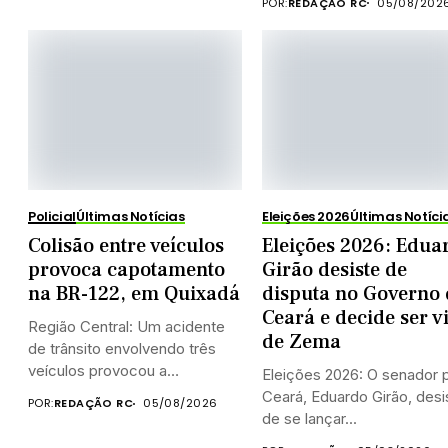
POR:
REDAÇÃO RC
05/08/202
Policial
Últimas Notícias
Eleições 2026
Últimas Notíci
Colisão entre veículos
Eleições 2026: Edua
provoca capotamento
Girão desiste de
na BR-122, em Quixadá
disputa no Governo
Ceará e decide ser v
Região Central: Um acidente
de Zema
de trânsito envolvendo três
veículos provocou a
Eleições 2026: O senador 
interdição...
Ceará, Eduardo Girão, desi
POR:
REDAÇÃO RC
05/08/2026
de se lançar...