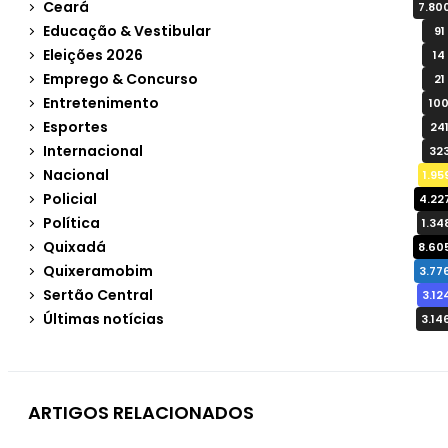
Ceará
7.80
Educação & Vestibular
91
Eleições 2026
14
Emprego & Concurso
21
Entretenimento
10
Esportes
24
Internacional
32
Nacional
1.95
Policial
4.22
Política
1.34
Quixadá
8.60
Quixeramobim
3.77
Sertão Central
3.12
Últimas notícias
3.14
ARTIGOS RELACIONADOS