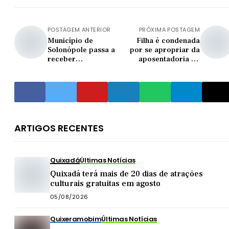
POSTAGEM ANTERIOR
PRÓXIMA POSTAGEM
Município de
Filha é condenada
Solonópole passa a
por se apropriar da
receber
aposentadoria da
retransmissão de
mãe idosa em
sinal de TV digital
Quixadá
ARTIGOS RECENTES
Quixadá
Últimas Notícias
Quixadá terá mais de 20 dias de atrações
culturais gratuitas em agosto
05/08/2026
Quixeramobim
Últimas Notícias