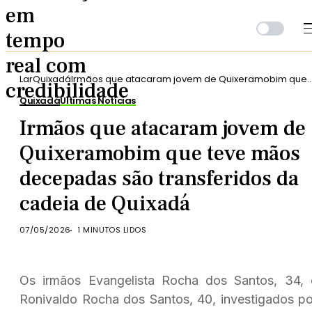
Lar
Quixadá
Irmãos que atacaram jovem de Quixeramobim que
teve mãos decepadas são transferidos da cadeia d
Quixadá
Últimas Notícias
Quixadá
Irmãos que atacaram jovem de
Quixeramobim que teve mãos
decepadas são transferidos da
cadeia de Quixadá
07/05/2026
1 MINUTOS LIDOS
Os irmãos Evangelista Rocha dos Santos, 34, 
Ronivaldo Rocha dos Santos, 40, investigados po