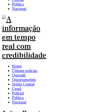
Política
Nacional
Home
Últimas notícias
Quixadá
Quixeramobim
Sertão Central
Ceará
Policial
Política
Nacional