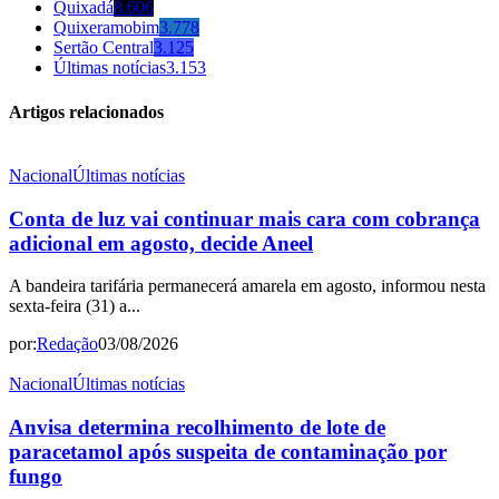
Quixadá
8.606
Quixeramobim
3.778
Sertão Central
3.125
Últimas notícias
3.153
Artigos relacionados
Nacional
Últimas notícias
Conta de luz vai continuar mais cara com cobrança
adicional em agosto, decide Aneel
A bandeira tarifária permanecerá amarela em agosto, informou nesta
sexta-feira (31) a...
por:
Redação
03/08/2026
Nacional
Últimas notícias
Anvisa determina recolhimento de lote de
paracetamol após suspeita de contaminação por
fungo