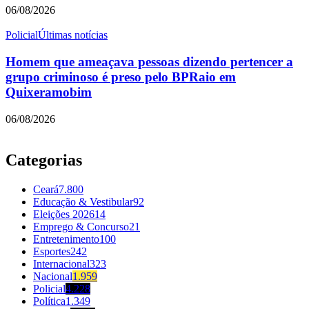
06/08/2026
Policial
Últimas notícias
Homem que ameaçava pessoas dizendo pertencer a
grupo criminoso é preso pelo BPRaio em
Quixeramobim
06/08/2026
Categorias
Ceará
7.800
Educação & Vestibular
92
Eleições 2026
14
Emprego & Concurso
21
Entretenimento
100
Esportes
242
Internacional
323
Nacional
1.959
Policial
4.228
Política
1.349