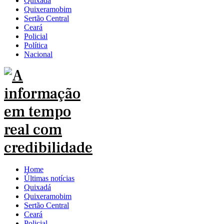
Quixadá
Quixeramobim
Sertão Central
Ceará
Policial
Política
Nacional
Home
Últimas notícias
Quixadá
Quixeramobim
Sertão Central
Ceará
Policial