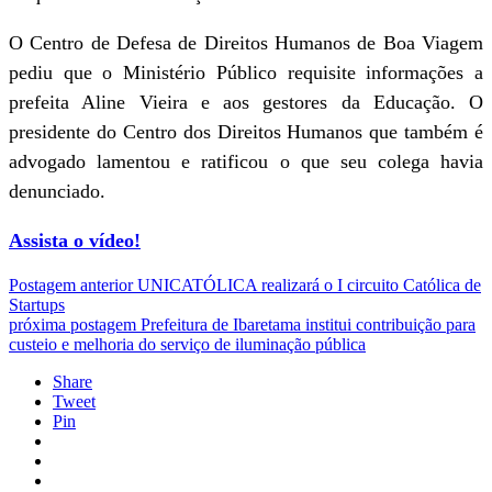
O Centro de Defesa de Direitos Humanos de Boa Viagem
pediu que o Ministério Público requisite informações a
prefeita Aline Vieira e aos gestores da Educação. O
presidente do Centro dos Direitos Humanos que também é
advogado lamentou e ratificou o que seu colega havia
denunciado.
Assista o vídeo!
Postagem anterior
UNICATÓLICA realizará o I circuito Católica de
Startups
próxima postagem
Prefeitura de Ibaretama institui contribuição para
custeio e melhoria do serviço de iluminação pública
Share
Tweet
Pin