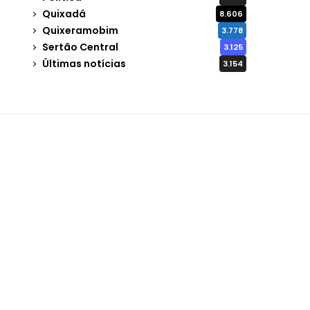
Quixadá
8.606
Quixeramobim
3.778
Sertão Central
3.125
Últimas notícias
3.154