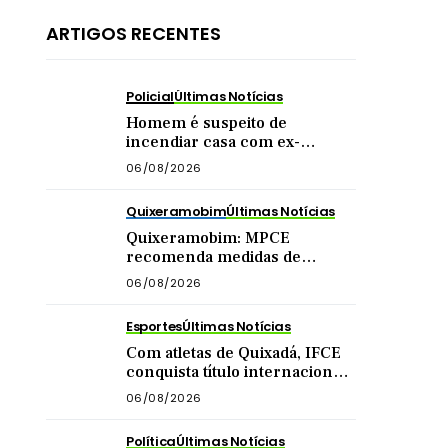
ARTIGOS RECENTES
Policial
Últimas Notícias
Homem é suspeito de
incendiar casa com ex-
companheira e filha
06/08/2026
adolescente dentro do imóvel
Quixeramobim
Últimas Notícias
Quixeramobim: MPCE
recomenda medidas de
segurança para eventos com
06/08/2026
público acima de mil pessoas
Esportes
Últimas Notícias
Com atletas de Quixadá, IFCE
conquista título internacional
de futsal na China
06/08/2026
Política
Últimas Notícias