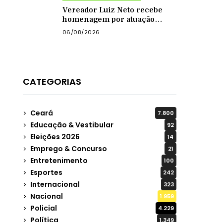
Vereador Luiz Neto recebe
homenagem por atuação
como presidente da Câmara
06/08/2026
de Quixadá
CATEGORIAS
Ceará
7.800
Educação & Vestibular
92
Eleições 2026
14
Emprego & Concurso
21
Entretenimento
100
Esportes
242
Internacional
323
Nacional
1.959
Policial
4.229
Política
1.349