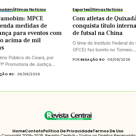
amobim
Últimas Notícias
Esportes
Últimas Notícias
ramobim: MPCE
Com atletas de Quixadá
enda medidas de
conquista título intern
ança para eventos com
de futsal na China
o acima de mil
O time do Instituto Federal do
as
(IFCE) fez bonito no Torneio...
ério Público do Ceará, por
POR:
REDAÇÃO RC
06/08/2026
1ª Promotoria de Justiça...
ÇÃO RC
06/08/2026
Home
Contato
Política De Privacidade
Termos De Uso
 Copyright 2009-2025. Revista Central - Todos os Direitos Reservado