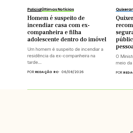
Policial
Últimas Notícias
Quixer
Homem é suspeito de
Quixe
incendiar casa com ex-
recom
companheira e filha
segur
adolescente dentro do imóvel
públic
pesso
Um homem é suspeito de incendiar a
residência da ex-companheira na
O Minist
tarde...
meio da 
POR:
REDAÇÃO RC
06/08/2026
POR:
REDA
©