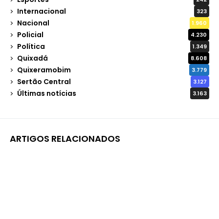
Internacional
323
Nacional
1.960
Policial
4.230
Política
1.349
Quixadá
8.608
Quixeramobim
3.779
Sertão Central
3.127
Últimas notícias
3.163
ARTIGOS RELACIONADOS