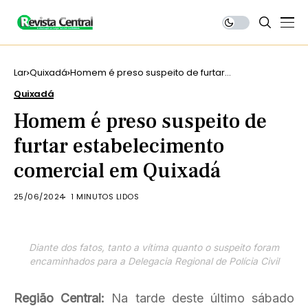
Lar
Quixadá
Homem é preso suspeito de furtar
estabelecimento comercial em Quixadá
Quixadá
Homem é preso suspeito de
furtar estabelecimento
comercial em Quixadá
25/06/2024
1 MINUTOS LIDOS
Diante dos fatos, tanto a vítima quanto o suspeito foram
encaminhados para a Delegacia Regional de Polícia Civil
Região Central:
Na tarde deste último sábado