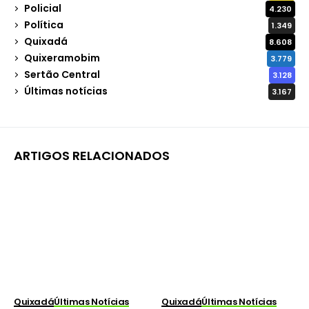
Policial
4.230
Política
1.349
Quixadá
8.608
Quixeramobim
3.779
Sertão Central
3.128
Últimas notícias
3.167
ARTIGOS RELACIONADOS
Quixadá
Últimas Notícias
Quixadá
Últimas Notícias