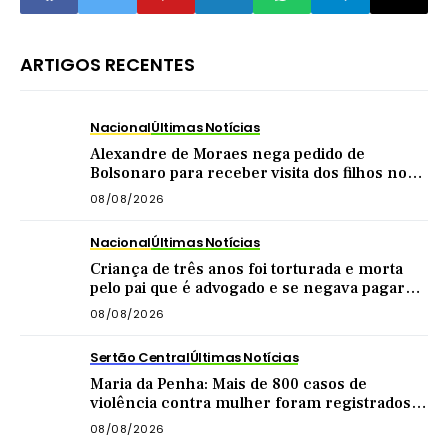
ARTIGOS RECENTES
Nacional
Últimas Notícias
Alexandre de Moraes nega pedido de
Bolsonaro para receber visita dos filhos no
dia dos pais
08/08/2026
Nacional
Últimas Notícias
Criança de três anos foi torturada e morta
pelo pai que é advogado e se negava pagar
pensão
08/08/2026
Sertão Central
Últimas Notícias
Maria da Penha: Mais de 800 casos de
violência contra mulher foram registrados
no Sertão Central este ano
08/08/2026