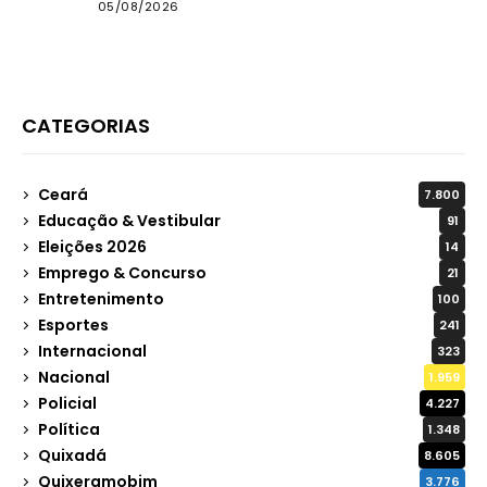
05/08/2026
CATEGORIAS
Ceará
7.800
Educação & Vestibular
91
Eleições 2026
14
Emprego & Concurso
21
Entretenimento
100
Esportes
241
Internacional
323
Nacional
1.959
Policial
4.227
Política
1.348
Quixadá
8.605
Quixeramobim
3.776