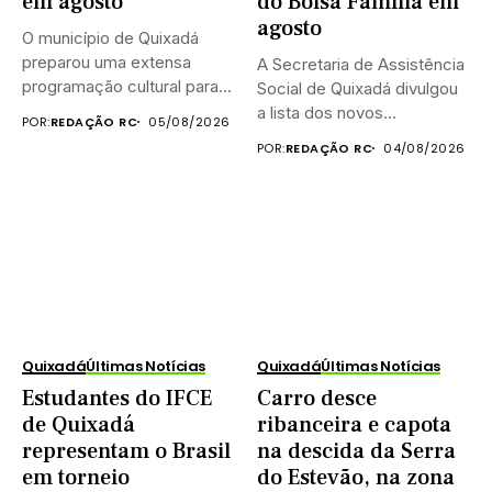
em agosto
do Bolsa Família em
agosto
O município de Quixadá
preparou uma extensa
A Secretaria de Assistência
programação cultural para
Social de Quixadá divulgou
celebrar o...
a lista dos novos...
POR:
REDAÇÃO RC
05/08/2026
POR:
REDAÇÃO RC
04/08/2026
Quixadá
Últimas Notícias
Quixadá
Últimas Notícias
Estudantes do IFCE
Carro desce
de Quixadá
ribanceira e capota
representam o Brasil
na descida da Serra
em torneio
do Estevão, na zona