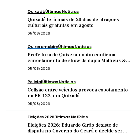
Quixadá
Últimas Notícias
Quixadá terá mais de 20 dias de atrações
culturais gratuitas em agosto
05/08/2026
Quixeramobim
Últimas Notícias
Prefeitura de Quixeramobim confirma
cancelamento de show da dupla Matheus &
Kauan
05/08/2026
Policial
Últimas Notícias
Colisão entre veículos provoca capotamento
na BR-122, em Quixadá
05/08/2026
Eleições 2026
Últimas Notícias
Eleições 2026: Eduardo Girão desiste de
disputa no Governo do Ceará e decide ser
vice de Zema