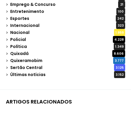
Emprego & Concurso
21
Entretenimento
100
Esportes
242
Internacional
323
Nacional
1.959
Policial
4.228
Política
1.349
Quixadá
8.606
Quixeramobim
3.777
Sertão Central
3.125
Últimas notícias
3.152
ARTIGOS RELACIONADOS