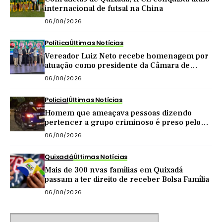
internacional de futsal na China
06/08/2026
Política
Últimas Notícias
Vereador Luiz Neto recebe homenagem por
atuação como presidente da Câmara de
Quixadá
06/08/2026
Policial
Últimas Notícias
Homem que ameaçava pessoas dizendo
pertencer a grupo criminoso é preso pelo
BPRaio em Quixeramobim
06/08/2026
Quixadá
Últimas Notícias
Mais de 300 nvas famílias em Quixadá
passam a ter direito de receber Bolsa Família
06/08/2026