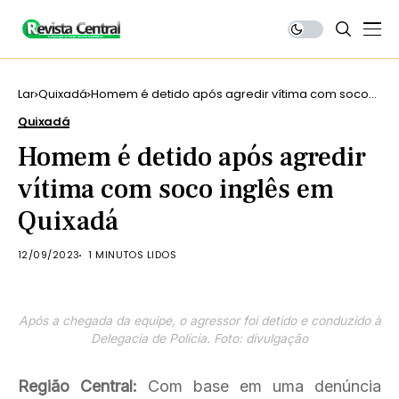
Lar
Quixadá
Homem é detido após agredir vítima com soco
inglês em Quixadá
Quixadá
Homem é detido após agredir
vítima com soco inglês em
Quixadá
12/09/2023
1 MINUTOS LIDOS
Após a chegada da equipe, o agressor foi detido e conduzido à
Delegacia de Polícia. Foto: divulgação
Região Central:
Com base em uma denúncia